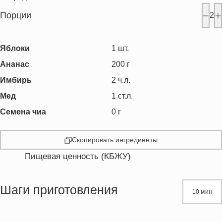
Порции
2
Яблоки
1
шт.
Ананас
200
г
Имбирь
2
ч.л.
Мед
1
ст.л.
Семена чиа
0
г
Скопировать ингредиенты
Пищевая ценность (КБЖУ)
Энергетическая ценность
129.1 кКал
Жиры
0.3 г
Шаги приготовления
10 мин
Белки
0.8 г
Углеводы
34.2 г