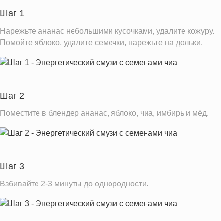
Пищевые волокна
3.6 г
Шаг 1
Сахар
27.6 г
Нарежьте ананас небольшими кусочками, удалите кожуру.
Вода
164.5 г
Помойте яблоко, удалите семечки, нарежьте на дольки.
Натрий
2.5 мг
Магний
17.4 мг
Кальций
19.2 мг
Шаг 2
Железо
0.5 мг
Поместите в блендер ананас, яблоко, чиа, имбирь и мёд.
Калий
215.9 мг
Фолиевая кислота
21.0 мкг
Витамин С
52.0 мг
Шаг 3
Витамин А
5.6 IU
Взбивайте 2-3 минуты до однородности.
Витамин Е
0.2 мг
Насыщенные жиры
0.0 г
Добавленный сахар
2.2 ч.л.