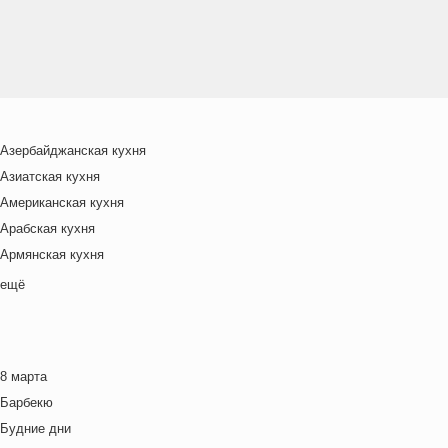
Азербайджанская кухня
Азиатская кухня
Американская кухня
Арабская кухня
Армянская кухня
Белорусская
ещё
Ближневосточная
Болгарская кухня
Британская кухня
8 марта
Венгерская кухня
Барбекю
Греческая кухня
Будние дни
Грузинская кухня