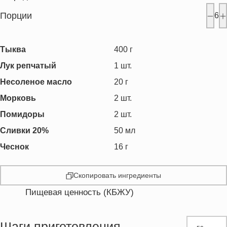
Порции
6
Тыква
400
г
Лук репчатый
1
шт.
Несоленое масло
20
г
Морковь
2
шт.
Помидоры
2
шт.
Сливки 20%
50
мл
Чеснок
16
г
Скопировать ингредиенты
Пищевая ценность (КБЖУ)
Энергетическая ценность
99.3 кКал
Жиры
5.5 г
Шаги приготовления