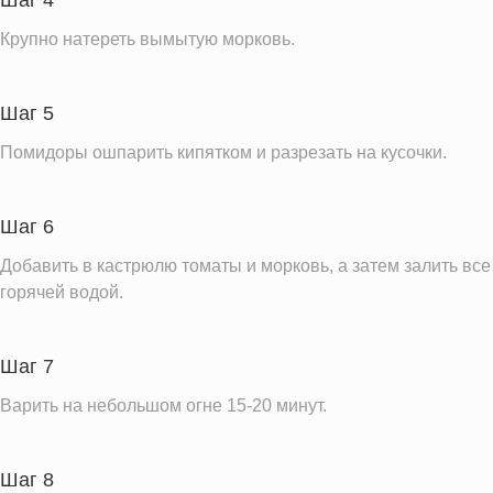
Шаг 4
Витамин Д
0.1 IU
Крупно натереть вымытую морковь.
Витамин Е
1.3 мг
Насыщенные жиры
3.1 г
Шаг 5
Информация для одной порции
Помидоры ошпарить кипятком и разрезать на кусочки.
Шаг 6
Добавить в кастрюлю томаты и морковь, а затем залить все
горячей водой.
Шаг 7
Варить на небольшом огне 15-20 минут.
Шаг 8