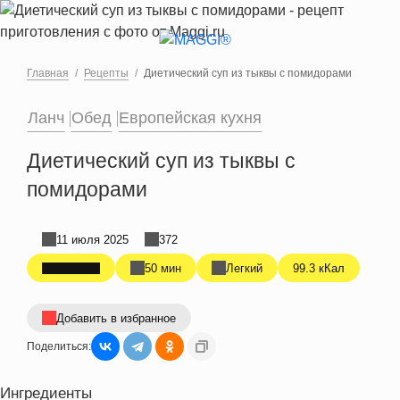
Перейти к основному содержанию
Главная
Рецепты
Диетический суп из тыквы c помидорами
Ланч
Обед
Европейская кухня
Диетический суп из тыквы c
помидорами
11 июля 2025
372
50 мин
Легкий
99.3 кКал
Добавить в избранное
Поделиться:
Ингредиенты