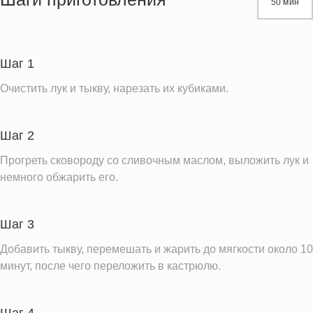
50 мин
Белки
2.1 г
Углеводы
12.2 г
Пищевые волокна
2.2 г
Шаг 1
Сахар
5.8 г
Очистить лук и тыкву, нарезать их кубиками.
Холестерин
15.0 мг
Вода
153.4 г
Шаг 2
Натрий
43.1 мг
Прогреть сковороду со сливочным маслом, выложить лук и
Магний
20.0 мг
немного обжарить его.
Кальций
52.2 мг
Железо
0.8 мг
Шаг 3
Калий
490.6 мг
Добавить тыкву, перемешать и жарить до мягкости около 10
Фолиевая кислота
26.6 мкг
минут, после чего переложить в кастрюлю.
Витамин С
14.9 мг
Витамин А
706.5 IU