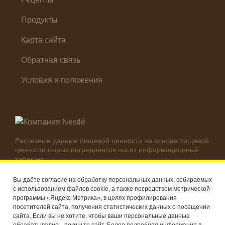
Продукты
Карта сайта
Обратная связь
Условия и положения
Расчетные данные пищевой ценности на основе пищевой
ценности сырых ингредиентов носят информационный
характер.
Реальные цифры могут отличаться в зависимости от
используемых ингредиентов.
Вы даёте согласие на обработку персональных данных, собираемых
с использованием файлов cookie, а также посредством метрической
© Компания Nestlé, 2026 г. Все права защищены
программы «Яндекс Метрика», в целях профилирования
посетителей сайта, получения статистических данных о посещении
®
Владелец товарных знаков: Société des Produits Nestlé S.A.
сайта. Если вы не хотите, чтобы ваши персональные данные
(Швейцария)