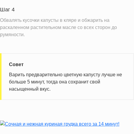
Витамин Д
1.4 IU
Шаг 4
Витамин Е
8.0 мг
Обвалять кусочки капусты в кляре и обжарить на
Насыщенные жиры
6.3 г
раскаленном растительном масле со всех сторон до
румяности.
Информация для одной порции
Совет
Варить предварительно цветную капусту лучше не
больше 5 минут, тогда она сохранит свой
насыщенный вкус.