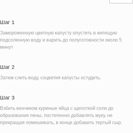
Белки
18.1 г
Углеводы
23.3 г
Пищевые волокна
7.4 г
Шаг 1
Сахар
5.9 г
Замороженную цветную капусту опустить в кипящую
Холестерин
253.6 мг
подсоленную воду и варить до полуготовности около 5
минут
Вода
287.5 г
Натрий
222.6 мг
Шаг 2
Магний
61.4 мг
Кальций
Затем слить воду, соцветия капусты остудить.
180.8 мг
Железо
3.1 мг
Калий
643.7 мг
Шаг 3
Фолиевая кислота
199.7 мкг
Взбить венчиком куриные яйца с щепоткой соли до
образования пены, постепенно добавлять муку, не
Витамин С
122.0 мг
прекращая помешивать, в конце добавить тертый сыр.
Витамин А
143.0 IU