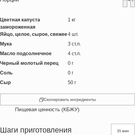
Цветная капуста
1
кг
замороженная
Яйцо, целое, сырое, свежее
4
шт.
Мука
3
ст.л.
Масло подсолнечное
4
ст.л.
Черный молотый перец
0
г
Соль
0
г
Сыр
50
г
Скопировать ингредиенты
Пищевая ценность (КБЖУ)
Энергетическая ценность
400.6 кКал
Жиры
27.9 г
Шаги приготовления
35 мин