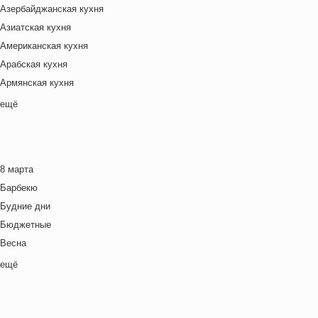
Азербайджанская кухня
Азиатская кухня
Американская кухня
Арабская кухня
Армянская кухня
Белорусская
ещё
Ближневосточная
Болгарская кухня
Британская кухня
8 марта
Венгерская кухня
Барбекю
Греческая кухня
Будние дни
Грузинская кухня
Бюджетные
Еврейская кухня
Весна
Европейская кухня
Выходные дни
ещё
Индийская кухня
Готовим с детьми
Испанская кухня
День игры
Итальянская кухня
День матери