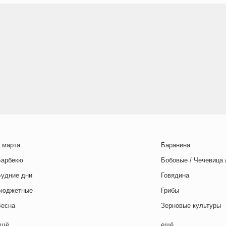
 марта
Баранина
Барбекю
Бобовые / Чечевица 
Будние дни
Говядина
Бюджетные
Грибы
Весна
Зерновые культуры
Выходные дни
Картофель
ещё
ещё