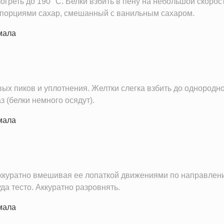
зогреть до 190 °C. Белки взбить в пену на небольшой скорос
1.5 мг
 порциями сахар, смешанный с ванильным сахаром.
67.2 мг
1.0 г
0.6 ч.л.
ых пиков и уплотнения. Желтки слегка взбить до однородн
з (белки немного осядут).
 аккуратно вмешивая ее лопаткой движениями по направлен
да тесто. Аккуратно разровнять.