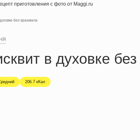
духовке без крахмала
ня
сквит в духовке без
Средний
206.7 кКал