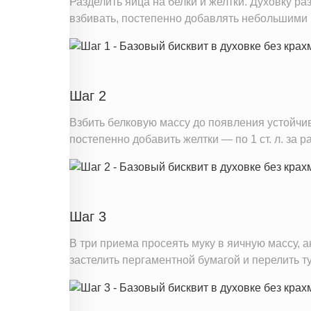
Разделить яйца на белки и желтки. Духовку ра
Железо
взбивать, постепенно добавлять небольшими
Калий
Насыщенные жиры
Добавленный сахар
Шаг 2
Информация для одной порции
Взбить белковую массу до появления устойчив
постепенно добавить желтки — по 1 ст. л. за ра
Шаг 3
В три приема просеять муку в яичную массу,
застелить пергаментной бумагой и перелить ту