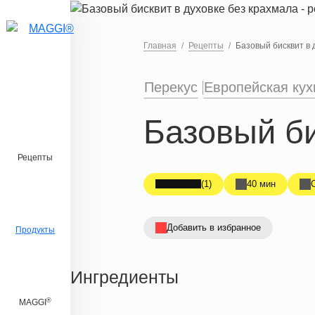
Перейти к основному содержанию
Главная
Рецепты
Базовый бисквит в 
Перекус
Европейская кух
Базовый би
Рецепты
(1)
40 мин
Добавить в избранное
Продукты
Ингредиенты
®
MAGGI