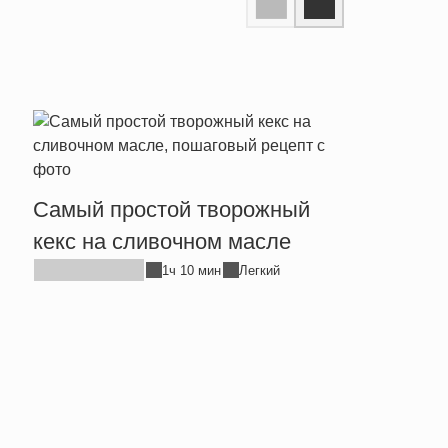
Прос
Самый простой творожный
хлеб
кекс на сливочном масле
1ч 10 мин
Легкий