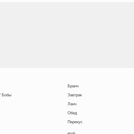
Бранч
/ Бобы
Завтрак
Ланч
Обед
Перекус
Полдник
ещё