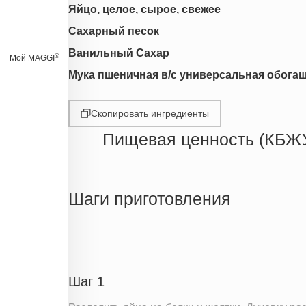
Яйцо, целое, сырое, свежее
Сахарный песок
Ванильный Сахар
®
Мой MAGGI
Мука пшеничная в/с универсальная обога
Скопировать ингредиенты
Пищевая ценность (КБЖ
Энергетическая ценность
Жиры
Шаги приготовления
Белки
Углеводы
Пищевые волокна
Натрий
Шаг 1
Кальций