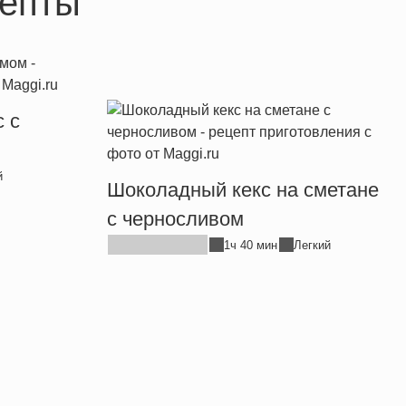
епты
 с
й
Шоколадный кекс на сметане
с черносливом
1ч 40 мин
Легкий