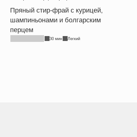
Пряный стир-фрай с курицей,
Тепл
шампиньонами и болгарским
брын
перцем
30 мин
Легкий