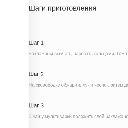
Жиры
Шаги приготовления
Белки
Углеводы
Пищевые волокна
Сахар
Шаг 1
Холестерин
Баклажаны вымыть, нарезать кольцами. Томаты
Вода
Натрий
Шаг 2
Магний
Кальций
На сковородке обжарить лук и чеснок, затем 
Железо
Калий
Шаг 3
Фолиевая кислота
В чашу мультиварки положить слой баклажано
Витамин С