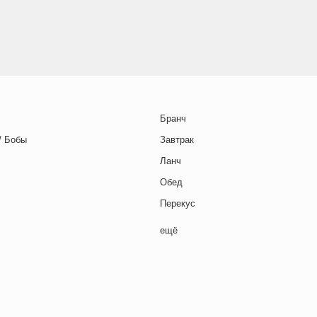
Бранч
/ Бобы
Завтрак
Ланч
Обед
Перекус
Полдник
ещё
Семейная кухня
Снеки
я основа
Ужин