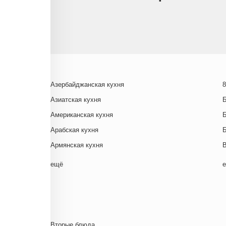
Азербайджанская кухня
8
Азиатская кухня
Американская кухня
Арабская кухня
Армянская кухня
Белорусская
ещё
Ближневосточная
Г
Болгарская кухня
Британская кухня
Венгерская кухня
Д
Вторые блюда