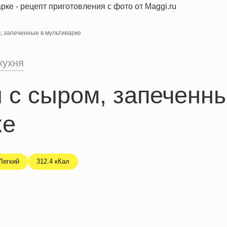
, запеченные в мультиварке
кухня
 с сыром, запеченны
ке
Легкий
312.4 кКал