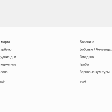
 марта
Баранина
Барбекю
Бобовые / Чечевица 
Будние дни
Говядина
Бюджетные
Грибы
Весна
Зерновые культуры
Выходные дни
Картофель
ещё
ещё
отовим с детьми
Курица
День игры
Макароны / Лапша
День матери
Молочная / Кремова
ень отца
Морепродукты