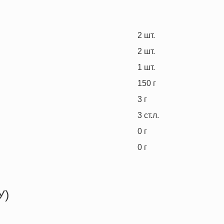
2
шт.
2
шт.
1
шт.
150
г
3
г
3
ст.л.
0
г
0
г
У)
312.4 кКал