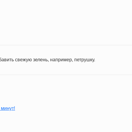
131.6 IU
0.2 IU
6.1 мг
8.4 г
бавить свежую зелень, например, петрушку.