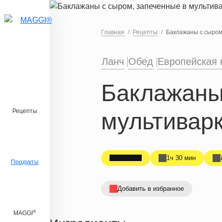
Перейти к основному содержанию
Главная
Рецепты
Баклажаны с сыром
Ланч
Обед
Европейская 
Баклажаны
Рецепты
мультивар
1ч 30 мин
Продукты
Добавить в избранное
®
MAGGI