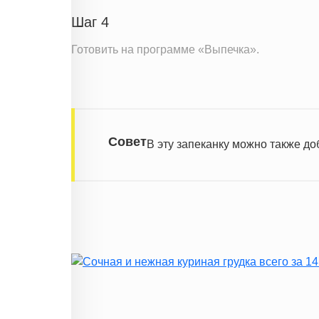
Витамин А
Шаг 4
Витамин Д
Витамин Е
Готовить на программе «Выпечка».
Насыщенные жиры
Информация для одной порции
Совет
В эту запеканку можно также до