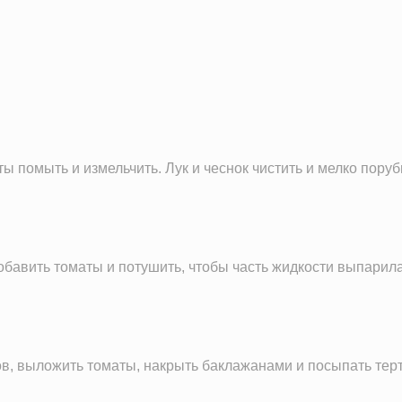
24.3 г
11.1 г
15.0 г
5.6 г
7.8 г
35.3 мг
 помыть и измельчить. Лук и чеснок чистить и мелко поруб
223.2 г
216.9 мг
38.8 мг
282.7 мг
добавить томаты и потушить, чтобы часть жидкости выпарил
0.8 мг
563.3 мг
52.5 мкг
в, выложить томаты, накрыть баклажанами и посыпать тер
12.7 мг