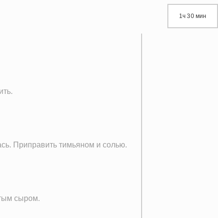
1ч 30 мин
ить.
ась. Приправить тимьяном и солью.
тым сыром.