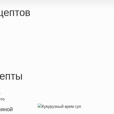
цептов
епты
ниной