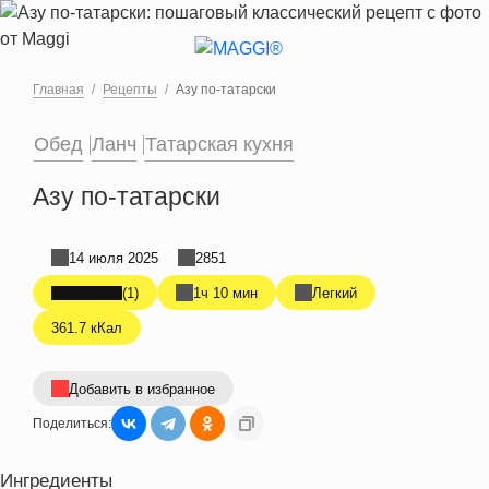
Перейти к основному содержанию
Главная
Рецепты
Азу по-татарски
Обед
Ланч
Татарская кухня
Азу по-татарски
14 июля 2025
2851
(1)
1ч 10 мин
Легкий
361.7 кКал
Добавить в избранное
Поделиться:
Ингредиенты