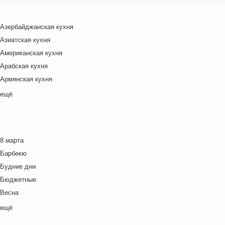
Азербайджанская кухня
Азиатская кухня
Американская кухня
Арабская кухня
Армянская кухня
Белорусская
ещё
Ближневосточная
Болгарская кухня
Британская кухня
8 марта
Венгерская кухня
Барбекю
Греческая кухня
Будние дни
Грузинская кухня
Бюджетные
Еврейская кухня
Весна
Европейская кухня
Выходные дни
ещё
Индийская кухня
Готовим с детьми
Испанская кухня