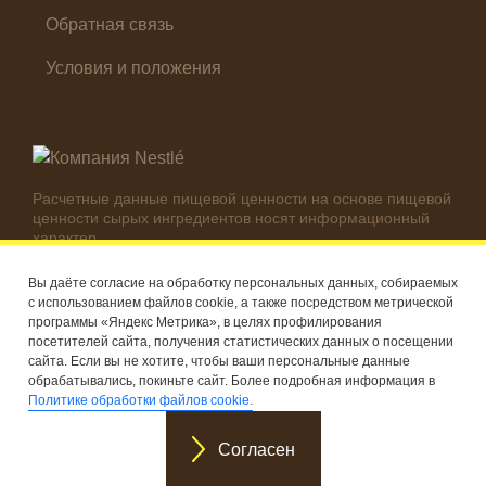
Обратная связь
Условия и положения
Расчетные данные пищевой ценности на основе пищевой
ценности сырых ингредиентов носят информационный
характер.
Реальные цифры могут отличаться в зависимости от
используемых ингредиентов.
Вы даёте согласие на обработку персональных данных, собираемых
с использованием файлов cookie, а также посредством метрической
© Компания Nestlé, 2026 г. Все права защищены
программы «Яндекс Метрика», в целях профилирования
посетителей сайта, получения статистических данных о посещении
®
Владелец товарных знаков: Société des Produits Nestlé S.A.
сайта. Если вы не хотите, чтобы ваши персональные данные
(Швейцария)
обрабатывались, покиньте сайт. Более подробная информация в
Политике обработки файлов cookie.
Согласен