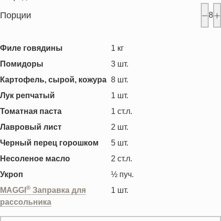
Порции
8
Филе говядины
1
кг
Помидоры
3
шт.
Картофель, сырой, кожура
8
шт.
Лук репчатый
1
шт.
Томатная паста
1
ст.л.
Лавровый лист
2
шт.
Черный перец горошком
5
шт.
Несоленое масло
2
ст.л.
Укроп
½
пуч.
®
MAGGI
Заправка для
1
шт.
рассольника