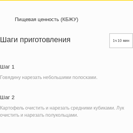
Пищевая ценность (КБЖУ)
Энергетическая ценность
361.7 кКал
Жиры
14.9 г
Шаги приготовления
1ч 10 мин
Белки
38.2 г
Углеводы
20.2 г
Шаг 1
Информация для одной порции
Говядину нарезать небольшими полосками.
Шаг 2
Картофель очистить и нарезать средними кубиками. Лук
очистить и нарезать полукольцами.