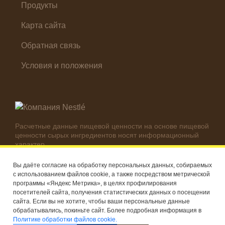
Продукты
Карта сайта
Обратная связь
Условия и положения
Расчетные данные пищевой ценности на основе пищевой
ценности сырых ингредиентов носят информационный
характер.
Реальные цифры могут отличаться в зависимости от
используемых ингредиентов.
Вы даёте согласие на обработку персональных данных, собираемых
с использованием файлов cookie, а также посредством метрической
© Компания Nestlé, 2026 г. Все права защищены
программы «Яндекс Метрика», в целях профилирования
посетителей сайта, получения статистических данных о посещении
®
Владелец товарных знаков: Société des Produits Nestlé S.A.
сайта. Если вы не хотите, чтобы ваши персональные данные
(Швейцария)
обрабатывались, покиньте сайт. Более подробная информация в
Политике обработки файлов cookie.