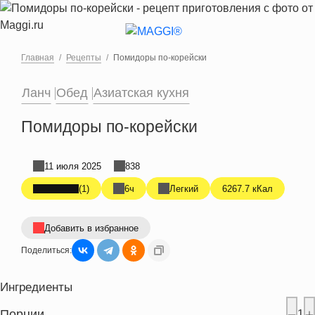
Перейти к основному содержанию
Главная
Рецепты
Помидоры по-корейски
Ланч
Обед
Азиатская кухня
Помидоры по-корейски
11 июля 2025
838
(1)
6ч
Легкий
6267.7 кКал
Добавить в избранное
Поделиться:
Ингредиенты
Порции
1