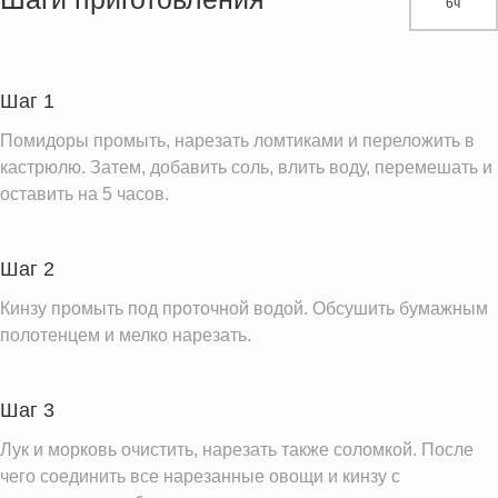
6ч
Белки
47.8 г
Углеводы
507.7 г
Пищевые волокна
82.4 г
Шаг 1
Сахар
368.8 г
Помидоры промыть, нарезать ломтиками и переложить в
Вода
4769.7 г
кастрюлю. Затем, добавить соль, влить воду, перемешать и
оставить на 5 часов.
Натрий
39665.4 мг
Магний
565.2 мг
Шаг 2
Кальций
926.7 мг
Железо
Кинзу промыть под проточной водой. Обсушить бумажным
14.6 мг
полотенцем и мелко нарезать.
Калий
12044.9 мг
Фолиевая кислота
861.0 мкг
Шаг 3
Витамин С
557.5 мг
Лук и морковь очистить, нарезать также соломкой. После
Витамин А
9778.5 IU
чего соединить все нарезанные овощи и кинзу с
Витамин Е
215.3 мг