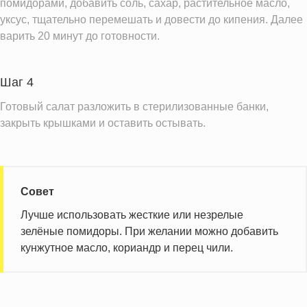
помидорами, добавить соль, сахар, растительное масло,
Насыщенные жиры
49.2 г
уксус, тщательно перемешать и довести до кипения. Далее
варить 20 минут до готовности.
Добавленный сахар
4.2 ч.л.
Информация для одной порции
Шаг 4
Готовый салат разложить в стерилизованные банки,
закрыть крышками и оставить остывать.
Совет
Лучше использовать жесткие или незрелые
зелёные помидоры. При желании можно добавить
кунжутное масло, кориандр и перец чили.