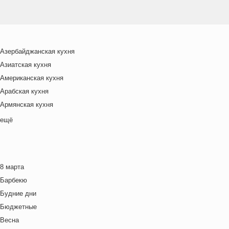
Азербайджанская кухня
Азиатская кухня
Американская кухня
Арабская кухня
Армянская кухня
Белорусская
ещё
Ближневосточная
Болгарская кухня
Британская кухня
8 марта
Венгерская кухня
Барбекю
Греческая кухня
Будние дни
Грузинская кухня
Бюджетные
Еврейская кухня
Весна
Европейская кухня