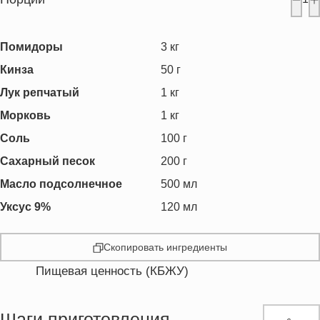
Помидоры
3
кг
Кинза
50
г
Лук репчатый
1
кг
Морковь
1
кг
Соль
100
г
Сахарный песок
200
г
Масло подсолнечное
500
мл
Уксус 9%
120
мл
Скопировать ингредиенты
Пищевая ценность (КБЖУ)
Энергетическая ценность
6267.7 кКал
Жиры
474.7 г
Шаги приготовления