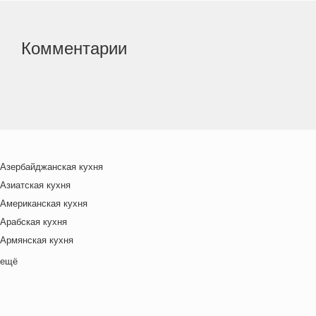
Комментарии
Азербайджанская кухня
Азиатская кухня
Американская кухня
Арабская кухня
Армянская кухня
Белорусская
ещё
Ближневосточная
Болгарская кухня
Британская кухня