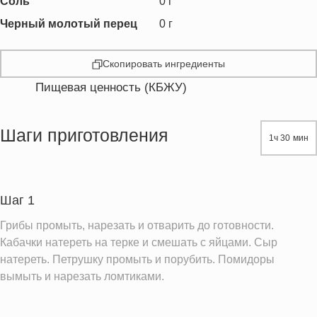
Соль
0
г
Черный молотый перец
0
г
Скопировать ингредиенты
Пищевая ценность (КБЖУ)
Энергетическая ценность
299.0 кКал
Жиры
15.5 г
Шаги приготовления
1ч 30 мин
Белки
19.2 г
Углеводы
24.0 г
Пищевые волокна
5.1 г
Шаг 1
Натрий
281.6 мг
Грибы промыть, нарезать и отварить до готовности.
Кальций
339.2 мг
Кабачки натереть на терке и смешать с яйцами. Сыр
натереть. Петрушку промыть и порубить. Помидоры
Железо
2.5 мг
вымыть и нарезать ломтиками.
Калий
1054.3 мг
Насыщенные жиры
8.3 г