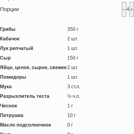
Порции
4
Грибы
350
г
Кабачок
2
шт.
Лук репчатый
1
шт.
Сыр
150
г
Яйцо, целое, сырое, свежее
2
шт.
Помидоры
1
шт.
Мука
3
ст.л.
Разрыхлитель теста
½
ч.л.
Чеснок
1
г
Петрушка
10
г
Масло подсолнечное
0
г