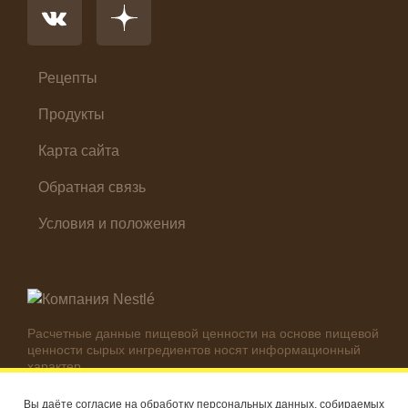
Первые блюда
Салат
Суп
Холодные закуски
Рецепты
Продукты
Карта сайта
Обратная связь
Условия и положения
Расчетные данные пищевой ценности на основе пищевой
ценности сырых ингредиентов носят информационный
характер.
Реальные цифры могут отличаться в зависимости от
используемых ингредиентов.
Вы даёте согласие на обработку персональных данных, собираемых