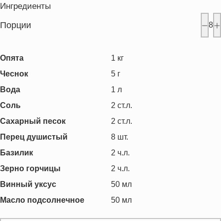
Ингредиенты
Порции
8
Опята
1
кг
Чеснок
5
г
Вода
1
л
Соль
2
ст.л.
Сахарный песок
2
ст.л.
Перец душистый
8
шт.
Базилик
2
ч.л.
Зерно горчицы
2
ч.л.
Винный уксус
50
мл
Масло подсолнечное
50
мл