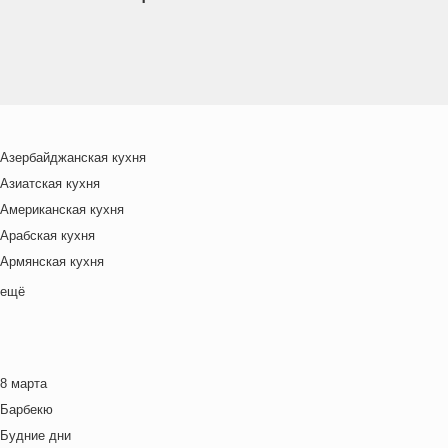
Азербайджанская кухня
Азиатская кухня
Американская кухня
Арабская кухня
Армянская кухня
Белорусская
ещё
Ближневосточная
Болгарская кухня
Британская кухня
8 марта
Венгерская кухня
Барбекю
Греческая кухня
Будние дни
Грузинская кухня