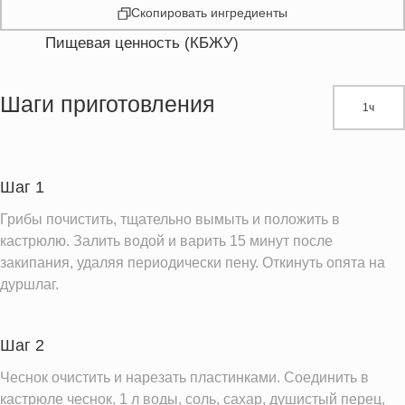
Скопировать ингредиенты
Пищевая ценность (КБЖУ)
Энергетическая ценность
102.1 кКал
Жиры
7.6 г
Шаги приготовления
1ч
Белки
3.2 г
Углеводы
4.8 г
Пищевые волокна
6.6 г
Шаг 1
Натрий
2917.1 мг
Грибы почистить, тщательно вымыть и положить в
Кальций
32.1 мг
кастрюлю. Залить водой и варить 15 минут после
закипания, удаляя периодически пену. Откинуть опята на
Железо
1.2 мг
дуршлаг.
Калий
526.7 мг
Насыщенные жиры
0.9 г
Шаг 2
Добавленный сахар
0.7 ч.л.
Чеснок очистить и нарезать пластинками. Соединить в
Информация для одной порции
кастрюле чеснок, 1 л воды, соль, сахар, душистый перец,