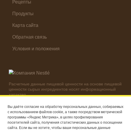
Холодные закуски
Рецепты
Продукты
Карта сайта
Обратная связь
Условия и положения
Расчетные данные пищевой ценности на основе пищевой
ценности сырых ингредиентов носят информационный
характер.
Реальные цифры могут отличаться в зависимости от
используемых ингредиентов.
Вы даёте согласие на обработку персональных данных, собираемых
с использованием файлов cookie, а также посредством метрической
© Компания Nestlé, 2026 г. Все права защищены
программы «Яндекс Метрика», в целях профилирования
посетителей сайта, получения статистических данных о посещении
®
Владелец товарных знаков: Société des Produits Nestlé S.A.
сайта. Если вы не хотите, чтобы ваши персональные данные
(Швейцария)