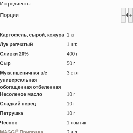
Ингредиенты
Порции
4
Картофель, сырой, кожура
1
кг
Лук репчатый
1
шт.
Сливки 20%
400
г
Сыр
50
г
Мука пшеничная в/с
3
ст.л.
универсальная
обогащенная отбеленная
Несоленое масло
10
г
Сладкий перец
10
г
Петрушка
10
г
Чеснок
1
ломтик
®
MAGGI
Приправа
2
ч.л.