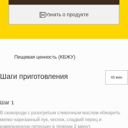
Узнать о продукте
Пищевая ценность (КБЖУ)
Энергетическая ценность
482.9 кКал
Жиры
25.4 г
Шаги приготовления
45 мин
Белки
14.7 г
Углеводы
51.8 г
Шаг 1
Информация для одной порции
В сковороде с разогретым сливочным маслом обжарить
мелко нарезанный лук, чеснок, сладкий перец и
измельченную петрушку в течение 2 минут.