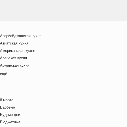
Азербайджанская кухня
Азиатская кухня
Американская кухня
Арабская кухня
Армянская кухня
Белорусская
ещё
Ближневосточная
Болгарская кухня
Британская кухня
8 марта
Венгерская кухня
Барбекю
Греческая кухня
Будние дни
Грузинская кухня
Бюджетные
Еврейская кухня