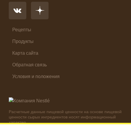
Первые блюда
Салат
Суп
Холодные закуски
Рецепты
Продукты
Карта сайта
Обратная связь
Условия и положения
Расчетные данные пищевой ценности на основе пищевой
ценности сырых ингредиентов носят информационный
характер.
Реальные цифры могут отличаться в зависимости от