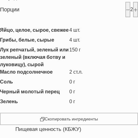
Порции
2
Яйцо, целое, сырое, свежее
4
шт.
Грибы, белые, сырые
4
шт.
Лук репчатый, зеленый или
150
г
зеленый (включая ботву и
луковицу), сырой
Масло подсолнечное
2
ст.л.
Соль
0
г
Черный молотый перец
0
г
Зелень
0
г
Скопировать ингредиенты
Пищевая ценность (КБЖУ)
Энергетическая ценность
276.4 кКал