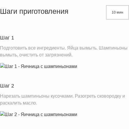
Жиры
23.4 г
Шаги приготовления
10 мин
Белки
10.3 г
Углеводы
8.1 г
Пищевые волокна
2.6 г
Шаг 1
Натрий
15.4 мг
Подготовить все ингредиенты. Яйца вымыть. Шампиньоны
Магний
21.1 мг
вымыть, очистить от загрязнений.
Кальций
56.0 мг
Железо
1.5 мг
Калий
423.2 мг
Шаг 2
Фолиевая кислота
59.6 мкг
Нарезать шампиньоны кусочками. Разогреть сковородку и
Витамин С
15.5 мг
раскалить масло.
Витамин Д
0.1 IU
Витамин Е
0.4 мг
Насыщенные жиры
2.1 г