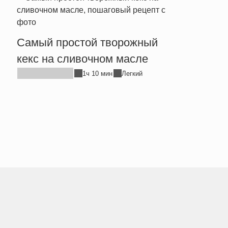
Прос
Самый простой творожный
хлеб
кекс на сливочном масле
1ч 10 мин
Легкий