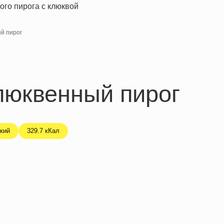
й пирог
люквенный пирог
кий
329.7 кКал