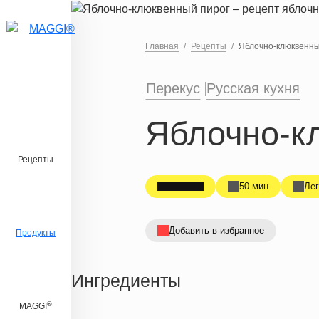
Перейти к основному содержанию
Главная
Рецепты
Яблочно-клюквенны
Перекус
Русская кухня
Яблочно-к
Рецепты
50 мин
Лег
Добавить в избранное
Продукты
Ингредиенты
®
MAGGI