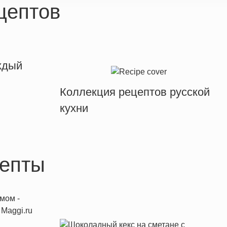
цептов
ждый
Коллекция рецептов русской
кухни
епты