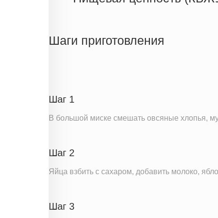
Энергетическая ценность
Жиры
Шаги приготовления
Белки
Углеводы
Пищевые волокна
Натрий
Шаг 1
Кальций
В большой миске смешать овсяные хлопья, мук
Железо
Калий
Шаг 2
Насыщенные жиры
Добавленный сахар
Яйца взбить с сахаром, добавить молоко, яб
Информация для одной порции
Шаг 3