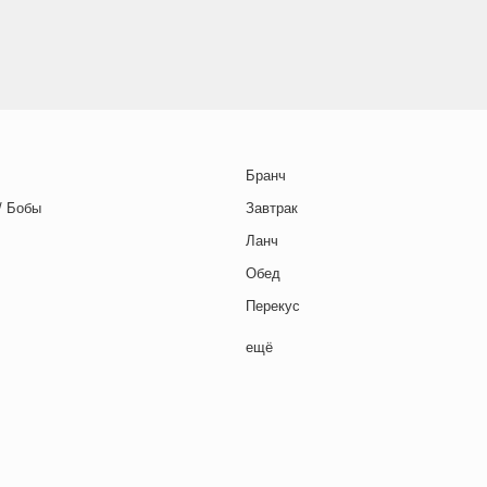
Бранч
/ Бобы
Завтрак
Ланч
Обед
Перекус
Полдник
ещё
Семейная кухня
Снеки
я основа
Ужин