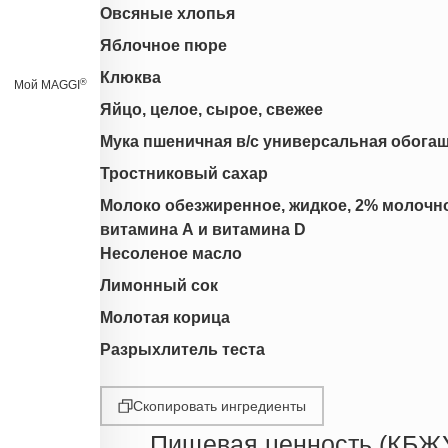
Овсяные хлопья
Яблочное пюре
Клюква
®
Мой MAGGI
Яйцо, целое, сырое, свежее
Мука пшеничная в/с универсальная обога
Тростниковый сахар
Молоко обезжиренное, жидкое, 2% молочно
витамина А и витамина D
Несоленое масло
Лимонный сок
Молотая корица
Разрыхлитель теста
Скопировать ингредиенты
Пищевая ценность (КБЖ