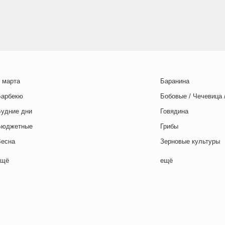
 марта
Баранина
Барбекю
Бобовые / Чечевица 
Будние дни
Говядина
Бюджетные
Грибы
Весна
Зерновые культуры
Выходные дни
Картофель
ещё
ещё
отовим с детьми
Курица
День игры
Макароны / Лапша
День матери
Молочная / Кремова
ень отца
Морепродукты