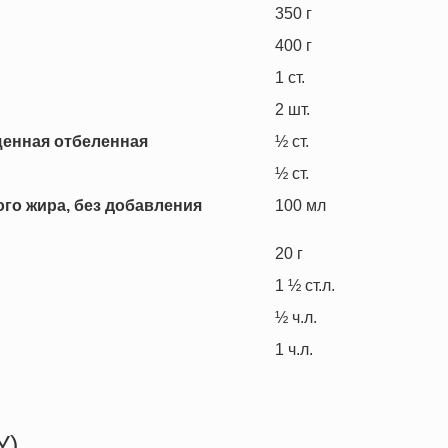
350
г
400
г
1
ст.
2
шт.
щенная отбеленная
½
ст.
½
ст.
го жира, без добавления
100
мл
20
г
1 ½
ст.л.
½
ч.л.
1
ч.л.
У)