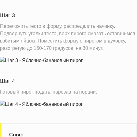
Насыщенные жиры
4.5 г
Шаг 3
Добавленный сахар
0.3 ч.л.
Переложить тесто в форму, распределить начинку.
Подвернуть уголки теста, верх пирога смазать оставшимся
Информация для одной порции
взбитым яйцом. Поместить форму с пирогом в духовку,
разогретую до 160-170 градусов, на 30 минут.
Шаг 4
Готовый пирог подать, нарезав на порции.
Совет