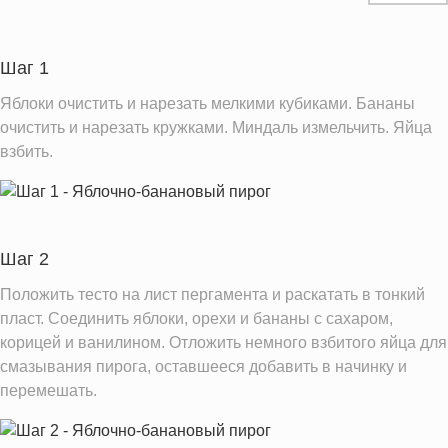
Углеводы
58.4 г
Пищевые волокна
4.9 г
Шаг 1
Сахар
30.8 г
Яблоки очистить и нарезать мелкими кубиками. Бананы
Холестерин
60.5 мг
очистить и нарезать кружками. Миндаль измельчить. Яйца
взбить.
Вода
123.1 г
Натрий
118.1 мг
Магний
49.9 мг
Кальций
42.4 мг
Шаг 2
Железо
1.8 мг
Положить тесто на лист пергамента и раскатать в тонкий
Калий
пласт. Соединить яблоки, орехи и бананы с сахаром,
414.0 мг
корицей и ванилином. Отложить немного взбитого яйца для
Фолиевая кислота
31.3 мкг
смазывания пирога, оставшееся добавить в начинку и
Витамин С
8.9 мг
перемешать.
Витамин А
30.0 IU
Витамин Е
2.5 мг