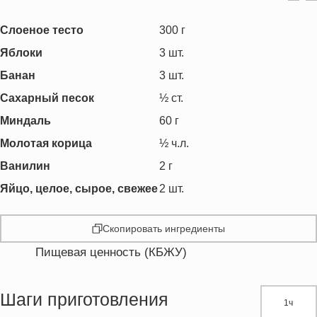
Слоеное тесто
300
г
Яблоки
3
шт.
Банан
3
шт.
Сахарный песок
½
ст.
Миндаль
60
г
Молотая корица
½
ч.л.
Ванилин
2
г
Яйцо, целое, сырое, свежее
2
шт.
Скопировать ингредиенты
Пищевая ценность (КБЖУ)
Энергетическая ценность
426.9 кКал
Жиры
19.9 г
Шаги приготовления
1ч
Белки
7.3 г