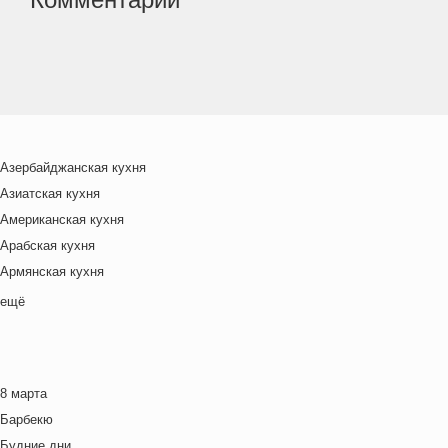
Азербайджанская кухня
Азиатская кухня
Американская кухня
Арабская кухня
Армянская кухня
Белорусская
ещё
Ближневосточная
Болгарская кухня
Британская кухня
8 марта
Венгерская кухня
Барбекю
Греческая кухня
Будние дни