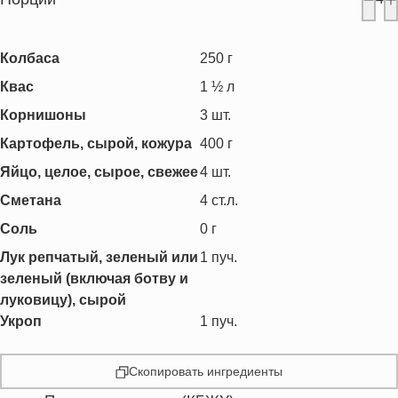
Колбаса
250
г
Квас
1 ½
л
Корнишоны
3
шт.
Картофель, сырой, кожура
400
г
Яйцо, целое, сырое, свежее
4
шт.
Сметана
4
ст.л.
Соль
0
г
Лук репчатый, зеленый или
1
пуч.
зеленый (включая ботву и
луковицу), сырой
Укроп
1
пуч.
Скопировать ингредиенты