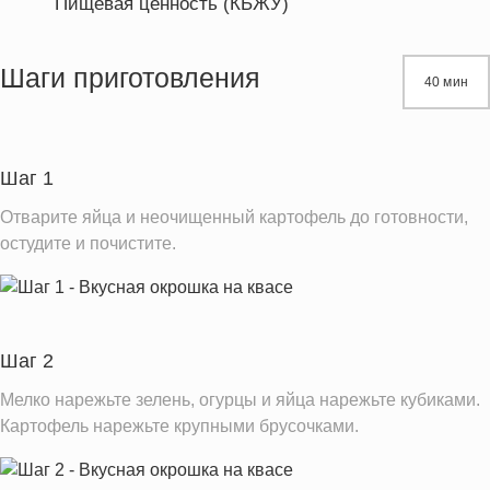
Пищевая ценность (КБЖУ)
Энергетическая ценность
600.2 кКал
Жиры
32.4 г
Шаги приготовления
40 мин
Белки
22.5 г
Углеводы
57.7 г
Пищевые волокна
4.6 г
Шаг 1
Натрий
727.7 мг
Отварите яйца и неочищенный картофель до готовности,
Кальций
167.6 мг
остудите и почистите.
Железо
7.9 мг
Калий
1032.8 мг
Насыщенные жиры
12.3 г
Шаг 2
Добавленный сахар
6.6 ч.л.
Мелко нарежьте зелень, огурцы и яйца нарежьте кубиками.
Картофель нарежьте крупными брусочками.
Информация для одной порции