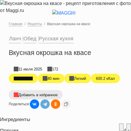
Перейти к основному содержанию
Главная
Рецепты
Вкусная окрошка на квасе
Ланч
Обед
Русская кухня
Вкусная окрошка на квасе
11 июля 2025
172
40 мин
Легкий
600.2 кКал
Добавить в избранное
Поделиться:
Ингредиенты
Порции
4