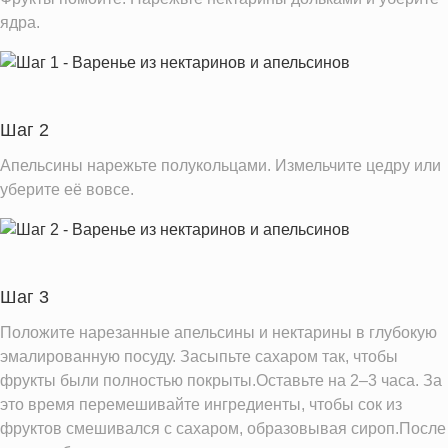
Вода
4327.0 г
ядра.
Натрий
40.0 мг
Магний
500.0 мг
Кальций
960.0 мг
Шаг 2
Железо
20.2 мг
Апельсины нарежьте полукольцами. Измельчите цедру или
Калий
10040.0 мг
уберите её вовсе.
Фолиевая кислота
500.0 мкг
Витамин С
926.0 мг
Витамин А
810.0 IU
Шаг 3
Насыщенные жиры
1.1 г
Положите нарезанные апельсины и нектарины в глубокую
Добавленный сахар
41.5 ч.л.
эмалированную посуду. Засыпьте сахаром так, чтобы
фрукты были полностью покрыты.Оставьте на 2–3 часа. За
Информация для одной порции
это время перемешивайте ингредиенты, чтобы сок из
фруктов смешивался с сахаром, образовывая сироп.После