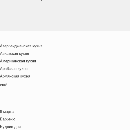
Азербайджанская кухня
Азиатская кухня
Американская кухня
Арабская кухня
Армянская кухня
Белорусская
ещё
Ближневосточная
Болгарская кухня
Британская кухня
8 марта
Венгерская кухня
Барбекю
Греческая кухня
Будние дни
Грузинская кухня