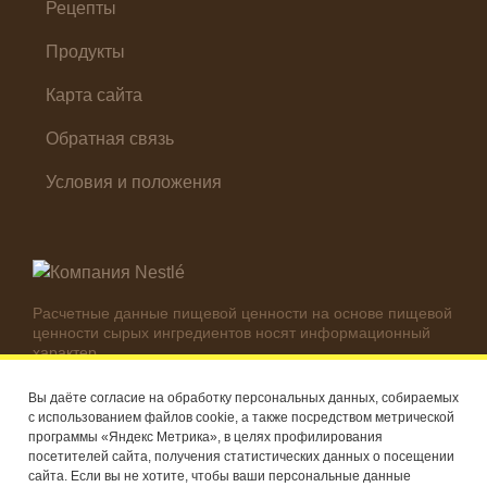
Холодные закуски
Рецепты
Продукты
Карта сайта
Обратная связь
Условия и положения
Расчетные данные пищевой ценности на основе пищевой
ценности сырых ингредиентов носят информационный
характер.
Реальные цифры могут отличаться в зависимости от
используемых ингредиентов.
Вы даёте согласие на обработку персональных данных, собираемых
с использованием файлов cookie, а также посредством метрической
© Компания Nestlé, 2026 г. Все права защищены
программы «Яндекс Метрика», в целях профилирования
посетителей сайта, получения статистических данных о посещении
®
Владелец товарных знаков: Société des Produits Nestlé S.A.
сайта. Если вы не хотите, чтобы ваши персональные данные
(Швейцария)