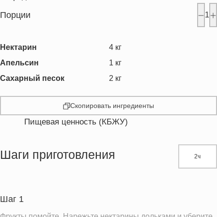
Порции
1
Нектарин
4
кг
Апельсин
1
кг
Сахарный песок
2
кг
Скопировать ингредиенты
Пищевая ценность (КБЖУ)
Энергетическая ценность
10130.0 кКал
Жиры
15.8 г
Шаги приготовления
2ч
Белки
55.4 г
Углеводы
2576.6 г
Пищевые волокна
113.0 г
Шаг 1
Сахар
2311.6 г
Фрукты помойте. Нарежьте нектарины дольками и уберите