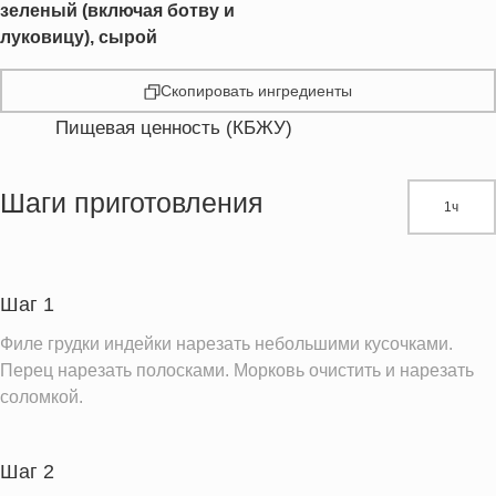
зеленый (включая ботву и
луковицу), сырой
Скопировать ингредиенты
Пищевая ценность (КБЖУ)
Энергетическая ценность
595.7 кКал
Жиры
15.2 г
Шаги приготовления
1ч
Белки
47.7 г
Углеводы
66.5 г
Пищевые волокна
6.2 г
Шаг 1
Сахар
8.1 г
Филе грудки индейки нарезать небольшими кусочками.
Холестерин
163.5 мг
Перец нарезать полосками. Морковь очистить и нарезать
соломкой.
Вода
260.1 г
Натрий
1093.3 мг
Шаг 2
Магний
108.3 мг