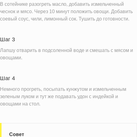
Кальций
В сотейнике разогреть масло, добавить измельченный
78.8 мг
чеснок и мясо. Через 10 минут положить овощи. Добавить
Железо
5.3 мг
соевый соус, чили, лимонный сок. Тушить до готовности.
Калий
955.9 мг
Фолиевая кислота
82.5 мкг
Шаг 3
Витамин С
101.4 мг
Лапшу отварить в подсоленной воде и смешать с мясом и
Витамин А
694.2 IU
овощами.
Витамин Д
0.5 IU
Витамин Е
5.7 мг
Шаг 4
Насыщенные жиры
2.5 г
Немного прогреть, посыпать кунжутом и измельченным
зеленым луком и тут же подавать удон с индейкой и
Информация для одной порции
овощами на стол.
Совет