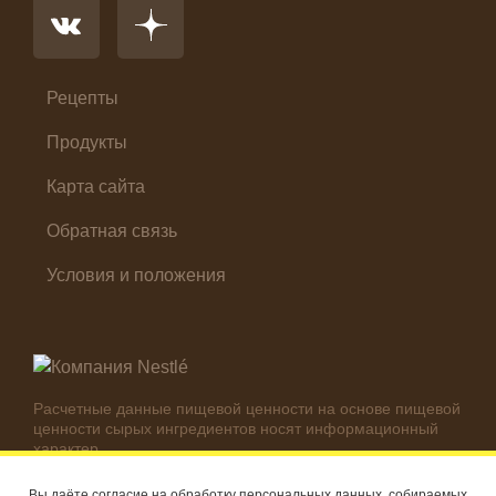
Первые блюда
Салат
Суп
Холодные закуски
Рецепты
Продукты
Карта сайта
Обратная связь
Условия и положения
Расчетные данные пищевой ценности на основе пищевой
ценности сырых ингредиентов носят информационный
характер.
Реальные цифры могут отличаться в зависимости от
используемых ингредиентов.
Вы даёте согласие на обработку персональных данных, собираемых