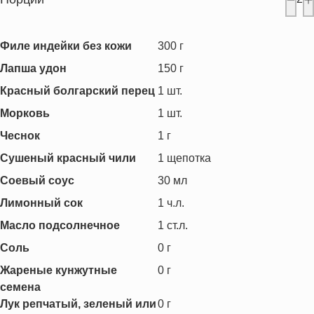
Филе индейки без кожи
300
г
Лапша удон
150
г
Красный болгарский перец
1
шт.
Морковь
1
шт.
Чеснок
1
г
Сушеный красный чили
1
щепотка
Соевый соус
30
мл
Лимонный сок
1
ч.л.
Масло подсолнечное
1
ст.л.
Соль
0
г
Жареные кунжутные
0
г
семена
Лук репчатый, зеленый или
0
г