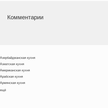
Комментарии
Азербайджанская кухня
Азиатская кухня
Американская кухня
Арабская кухня
Армянская кухня
Белорусская
ещё
Ближневосточная
Болгарская кухня
Британская кухня