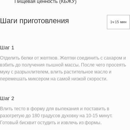
Пищевая ценность (КБЖУ)
Энергетическая ценность
402.0 кКал
Жиры
29.6 г
Шаги приготовления
1ч 15 мин
Белки
8.4 г
Углеводы
24.6 г
Пищевые волокна
0.2 г
Шаг 1
Сахар
0.0 г
Отделить белки от желтков. Желтки соединить с сахаром и
Натрий
0.4 мг
взбить до получения пышной массы. После чего просеять
муку с разрыхлителем, влить растительное масло и
Магний
1.5 мг
перемешать миксером на самой низкой скорости.
Кальций
1.0 мг
Железо
0.3 мг
Шаг 2
Калий
6.8 мг
Влить тесто в форму для выпекания и поставить в
Фолиевая кислота
1.8 мкг
разогретую до 180 градусов духовку на 10-15 минут.
Витамин Е
0.0 мг
Готовый бисквит остудить и извлечь из формы.
Насыщенные жиры
0.5 г