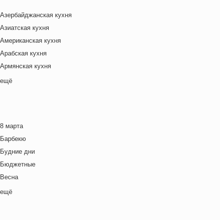
Азербайджанская кухня
Азиатская кухня
Американская кухня
Арабская кухня
Армянская кухня
Белорусская
ещё
Ближневосточная
Болгарская кухня
Британская кухня
8 марта
Венгерская кухня
Барбекю
Греческая кухня
Будние дни
Грузинская кухня
Бюджетные
Еврейская кухня
Весна
Европейская кухня
Выходные дни
ещё
Индийская кухня
Готовим с детьми
Испанская кухня
День игры
Итальянская кухня