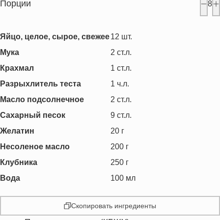
Порции
8
Яйцо, целое, сырое, свежее
12
шт.
Мука
2
ст.л.
Крахмал
1
ст.л.
Разрыхлитель теста
1
ч.л.
Масло подсолнечное
2
ст.л.
Сахарный песок
9
ст.л.
Желатин
20
г
Несоленое масло
200
г
Клубника
250
г
Вода
100
мл
Скопировать ингредиенты