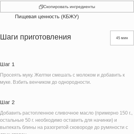
Скопировать ингредиенты
Пищевая ценность (КБЖУ)
Энергетическая ценность
989.4 кКал
Жиры
56.6 г
Шаги приготовления
45 мин
Белки
31.6 г
Углеводы
97.7 г
Пищевые волокна
13.9 г
Шаг 1
Сахар
6.6 г
Просеять муку. Желтки смешать с молоком и добавить к
Холестерин
516.8 мг
муке. Взбить венчиком до однородности.
Вода
175.3 г
Натрий
307.6 мг
Шаг 2
Магний
229.7 мг
Добавить растопленное сливочное масло (примерно 150 г.,
Кальций
остальные 50 г. необходимо оставить для начинки) и
263.9 мг
выпекать блины на разогретой сковороде до румяности с
Железо
7.2 мг