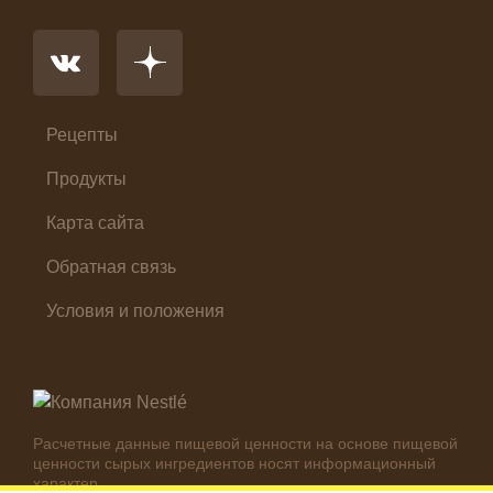
Основное блюдо
Первые блюда
Салат
Суп
Холодные закуски
Рецепты
Продукты
Карта сайта
Обратная связь
Условия и положения
Расчетные данные пищевой ценности на основе пищевой
ценности сырых ингредиентов носят информационный
характер.