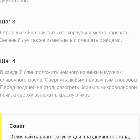
двух сторон.
Калий
752.2 мг
Фолиевая кислота
121.1 мкг
Шаг 3
Витамин С
3.7 мг
Отварные яйца очистить от скорлупы и мелко нарезать.
Витамин А
536.3 IU
Зеленый лук так же измельчить и смешать с яйцами.
Витамин Д
2.1 IU
Витамин Е
3.3 мг
Шаг 4
Насыщенные жиры
30.4 г
В каждый блин положить немного начинки и кусочек
сливочного масла, Свернуть любым привычным способом.
Информация для одной порции
Перед подачей на стол, разогреть блины в микроволновой
печи, а сверху выложить красную икру.
Совет
Отличный вариант закуски для праздничного стола,