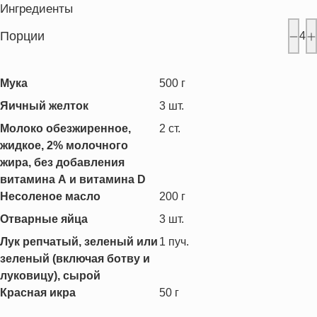
Ингредиенты
Порции
4
Мука
500
г
Яичный желток
3
шт.
Молоко обезжиренное,
2
ст.
жидкое, 2% молочного
жира, без добавления
витамина А и витамина D
Несоленое масло
200
г
Отварные яйца
3
шт.
Лук репчатый, зеленый или
1
пуч.
зеленый (включая ботву и
луковицу), сырой
Красная икра
50
г