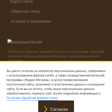
Карта сайта
Обратная связь
Условия и положения
Расчетные данные пищевой ценности на основе пищевой
ценности сырых ингредиентов носят информационный
характер.
Реальные цифры могут отличаться в зависимости от
используемых ингредиентов.
Вы даёте согласие на обработку персональных данных, собираемых
с использованием файлов cookie, а также посредством метрической
© Компания Nestlé, 2026 г. Все права защищены
программы «Яндекс Метрика», в целях профилирования
посетителей сайта, получения статистических данных о посещении
®
Владелец товарных знаков: Société des Produits Nestlé S.A.
сайта. Если вы не хотите, чтобы ваши персональные данные
(Швейцария)
обрабатывались, покиньте сайт. Более подробная информация в
Политике обработки файлов cookie.
Согласен