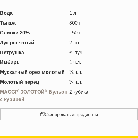
Вода
1
л
Тыква
800
г
Сливки 20%
150
г
Лук репчатый
2
шт.
Петрушка
⅓
пуч.
Имбирь
1
ч.л.
Мускатный орех молотый
¼
ч.л.
Молотый перец
¼
ч.л.
®
®
MAGGI
ЗОЛОТОЙ
Бульон
2
кубика
с курицей
Скопировать ингредиенты