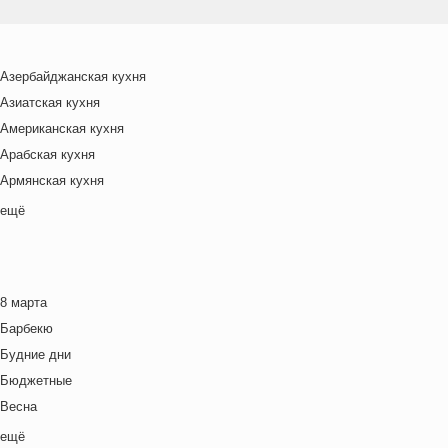
Азербайджанская кухня
Азиатская кухня
Американская кухня
Арабская кухня
Армянская кухня
Белорусская
ещё
Ближневосточная
Болгарская кухня
Британская кухня
8 марта
Венгерская кухня
Барбекю
Греческая кухня
Будние дни
Грузинская кухня
Бюджетные
Еврейская кухня
Весна
Европейская кухня
Выходные дни
ещё
Индийская кухня