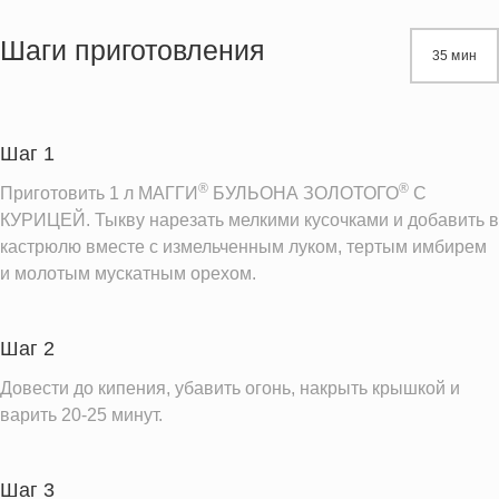
Энергетическая ценность
152.6 кКал
Жиры
7.8 г
Шаги приготовления
35 мин
Белки
3.7 г
Углеводы
20.0 г
Шаг 1
Информация для одной порции
®
®
Приготовить 1 л МАГГИ
БУЛЬОНА ЗОЛОТОГО
C
КУРИЦЕЙ. Тыкву нарезать мелкими кусочками и добавить в
кастрюлю вместе с измельченным луком, тертым имбирем
и молотым мускатным орехом.
Шаг 2
Довести до кипения, убавить огонь, накрыть крышкой и
варить 20-25 минут.
Шаг 3