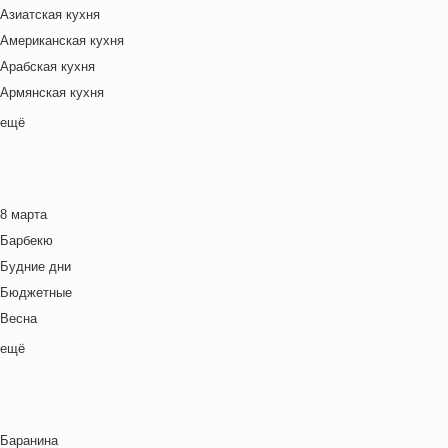
Азиатская кухня
Американская кухня
Арабская кухня
Армянская кухня
Белорусская
ещё
Ближневосточная
Болгарская кухня
Британская кухня
8 марта
Венгерская кухня
Барбекю
Греческая кухня
Будние дни
Грузинская кухня
Бюджетные
Еврейская кухня
Весна
Европейская кухня
Выходные дни
ещё
Индийская кухня
Готовим с детьми
Испанская кухня
День игры
Итальянская кухня
День матери
Кавказская кухня
Баранина