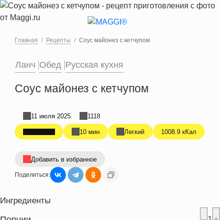
Перейти к основному содержанию
Главная
Рецепты
Соус майонез с кетчупом
Ланч
Обед
Русская кухня
Соус майонез с кетчупом
11 июля 2025
1118
10 мин
Легкий
1008.9 кКал
Добавить в избранное
Поделиться:
Ингредиенты
Порции
1