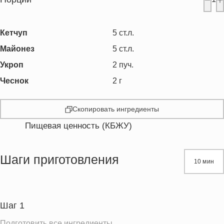
Кетчуп
5
ст.л.
Майонез
5
ст.л.
Укроп
2
пуч.
Чеснок
2
г
Скопировать ингредиенты
Пищевая ценность (КБЖУ)
Энергетическая ценность
1008.9 кКал
Жиры
94.8 г
Шаги приготовления
10 мин
Белки
6.3 г
Углеводы
38.4 г
Пищевые волокна
2.6 г
Шаг 1
Сахар
22.1 г
Подготовить все ингредиенты.