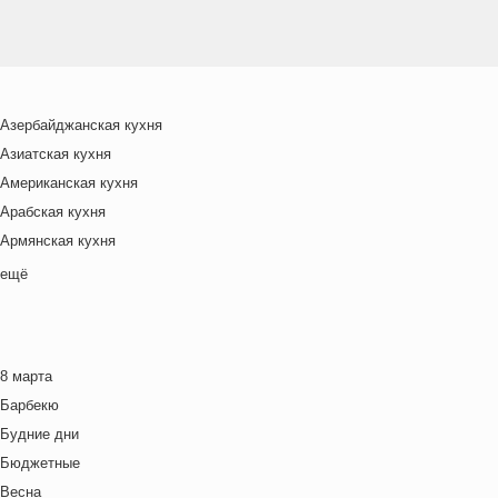
Азербайджанская кухня
Азиатская кухня
Американская кухня
Арабская кухня
Армянская кухня
Белорусская
ещё
Ближневосточная
Болгарская кухня
Британская кухня
8 марта
Венгерская кухня
Барбекю
Греческая кухня
Будние дни
Грузинская кухня
Бюджетные
Еврейская кухня
Весна