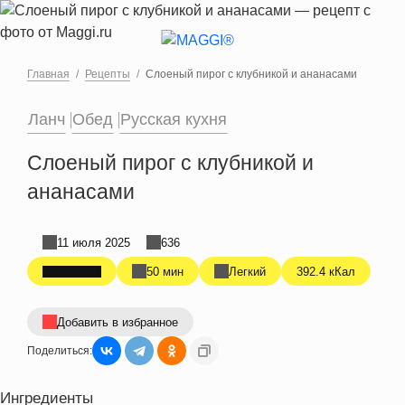
Перейти к основному содержанию
Главная
Рецепты
Слоеный пирог с клубникой и ананасами
Ланч
Обед
Русская кухня
Слоеный пирог с клубникой и
ананасами
11 июля 2025
636
50 мин
Легкий
392.4 кКал
Добавить в избранное
Поделиться:
Ингредиенты