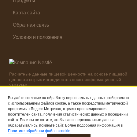
Продукты
Карта сайта
Обратная связь
Условия и положения
Расчетные данные пищевой ценности на основе пищевой
ценности сырых ингредиентов носят информационный
характер.
Реальные цифры могут отличаться в зависимости от
используемых ингредиентов.
Вы даёте согласие на обработку персональных данных, собираемых
с использованием файлов cookie, а также посредством метрической
© Компания Nestlé, 2026 г. Все права защищены
программы «Яндекс Метрика», в целях профилирования
посетителей сайта, получения статистических данных о посещении
®
Владелец товарных знаков: Société des Produits Nestlé S.A.
сайта. Если вы не хотите, чтобы ваши персональные данные
(Швейцария)
обрабатывались, покиньте сайт. Более подробная информация в
Политике обработки файлов cookie.