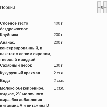
Порции
8
Слоеное тесто
400
г
бездрожжевое
Клубника
200
г
Ананас,
200
г
консервированный, в
пакетах с легким сиропом,
твердый и жидкий
Сахарный песок
130
г
Кукурузный крахмал
2
ст.л.
Вода
2
ст.л.
Молоко обезжиренное,
1
ст.л.
жидкое, 2% молочного
жира, без добавления
витамина А и витамина D