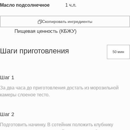
Масло подсолнечное
1
ч.л.
Скопировать ингредиенты
Пищевая ценность (КБЖУ)
Энергетическая ценность
392.4 кКал
Жиры
20.0 г
Шаги приготовления
50 мин
Белки
4.0 г
Углеводы
50.0 г
Пищевые волокна
1.5 г
Шаг 1
Сахар
21.1 г
За два часа до приготовления достать из морозильной
Холестерин
0.2 мг
камеры слоеное тесто.
Вода
54.9 г
Натрий
128.9 мг
Шаг 2
Магний
15.8 мг
Подготовить начинку. В сотейник положить клубнику