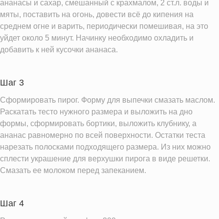
Кальций
ананасы и сахар, смешанный с крахмалом, 2 ст.л. воды и
15.9 мг
мяты, поставить на огонь, довести всё до кипения на
Железо
1.5 мг
среднем огне и варить, периодически помешивая, на это
Калий
99.2 мг
уйдет около 5 минут. Начинку необходимо охладить и
Фолиевая кислота
добавить к ней кусочки ананаса.
11.9 мкг
Витамин С
16.6 мг
Витамин А
1.4 IU
Шаг 3
Витамин Е
0.6 мг
Сформировать пирог. Форму для выпечки смазать маслом.
Раскатать тесто нужного размера и выложить на дно
Насыщенные жиры
0.8 г
формы, сформировать бортики, выложить клубнику, а
Добавленный сахар
0.7 ч.л.
ананас равномерно по всей поверхности. Остатки теста
нарезать полосками подходящего размера. Из них можно
Информация для одной порции
сплести украшение для верхушки пирога в виде решетки.
Смазать ее молоком перед запеканием.
Шаг 4