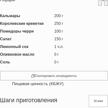
Кальмары
200
г
Королевские креветки
250
г
Помидоры черри
100
г
Салат
150
г
Лимонный сок
1
ч.л.
Оливковое масло
0
г
Соль
0
г
Скопировать ингредиенты
Пищевая ценность (КБЖУ)
Энергетическая ценность
145.4 кКал
Жиры
4.4 г
Шаги приготовления
30 мин
Белки
24.4 г