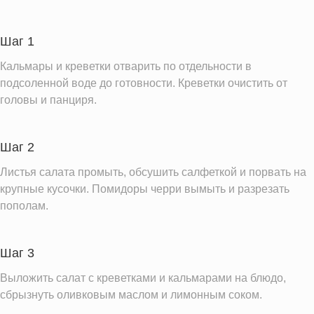
Углеводы
3.6 г
Пищевые волокна
1.1 г
Шаг 1
Натрий
560.0 мг
Кальмары и креветки отварить по отдельности в
Кальций
94.4 мг
подсоленной воде до готовности. Креветки очистить от
головы и панциря.
Железо
1.6 мг
Калий
476.2 мг
Шаг 2
Насыщенные жиры
0.6 г
Добавленный сахар
Листья салата промыть, обсушить салфеткой и порвать на
1.2 ч.л.
крупные кусочки. Помидоры черри вымыть и разрезать
Информация для одной порции
пополам.
Шаг 3
Выложить салат с креветками и кальмарами на блюдо,
сбрызнуть оливковым маслом и лимонным соком.