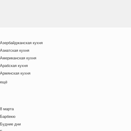
Азербайджанская кухня
Азиатская кухня
Американская кухня
Арабская кухня
Армянская кухня
Белорусская
ещё
Ближневосточная
Болгарская кухня
Британская кухня
8 марта
Венгерская кухня
Барбекю
Греческая кухня
Будние дни
Грузинская кухня