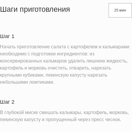
Жиры
9.1 г
Шаги приготовления
25 мин
Белки
41.6 г
Углеводы
34.4 г
Пищевые волокна
8.6 г
Шаг 1
Натрий
327.4 мг
Начать приготовление салата с картофелем и кальмарами
Кальций
217.4 мг
необходимо с подготовки ингредиентов: из
консервированных кальмаров удалить лишнюю жидкость,
Железо
6.8 мг
картофель и морковь очистить, отварить, нарезать
Калий
1650.7 мг
крупными кубиками, пекинскую капусту нарезать
Насыщенные жиры
1.1 г
небольшими ломтиками.
Информация для одной порции
Шаг 2
В глубокой миске смешать кальмары, картофель, морковь,
пекинскую капусту и пропущенный через пресс чеснок.