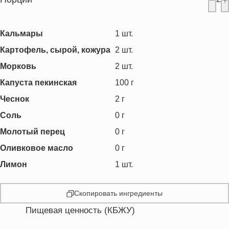
Кальмары
1
шт.
Картофель, сырой, кожура
2
шт.
Морковь
2
шт.
Капуста пекинская
100
г
Чеснок
2
г
Соль
0
г
Молотый перец
0
г
Оливковое масло
0
г
Лимон
1
шт.
Скопировать ингредиенты
Пищевая ценность (КБЖУ)
Энергетическая ценность
368.8 кКал