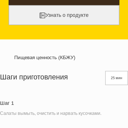
Узнать о продукте
Пищевая ценность (КБЖУ)
Энергетическая ценность
338.3 кКал
Жиры
29.0 г
Шаги приготовления
25 мин
Белки
7.5 г
Углеводы
13.5 г
Шаг 1
Информация для одной порции
Салаты вымыть, очистить и нарвать кусочками.