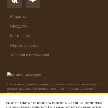
Салат
Суп
Холодные закуски
Рецепты
Продукты
Карта сайта
Обратная связь
Условия и положения
Расчетные данные пищевой ценности на основе пищевой
ценности сырых ингредиентов носят информационный
характер.
Реальные цифры могут отличаться в зависимости от
используемых ингредиентов.
Вы даёте согласие на обработку персональных данных, собираемых
с использованием файлов cookie, а также посредством метрической