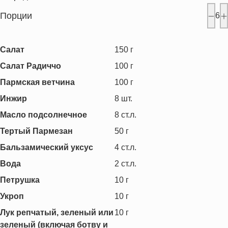
Порции
6
Салат
150
г
Салат Радиччо
100
г
Пармская ветчина
100
г
Инжир
8
шт.
Масло подсолнечное
8
ст.л.
Тертый Пармезан
50
г
Бальзамический уксус
4
ст.л.
Вода
2
ст.л.
Петрушка
10
г
Укроп
10
г
Лук репчатый, зеленый или
10
г
зеленый (включая ботву и