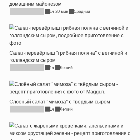
домашним майонезом
1ч 20 мин
Средний
Салат-перевёртыш "грибная поляна" с ветчиной и
голландским сыром
1ч
Легкий
Слоёный салат "мимоза" с твёрдым сыром
1ч
Легкий