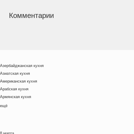
Комментарии
Азербайджанская кухня
Азиатская кухня
Американская кухня
Арабская кухня
Армянская кухня
Белорусская
ещё
Ближневосточная
Болгарская кухня
Британская кухня
8 марта