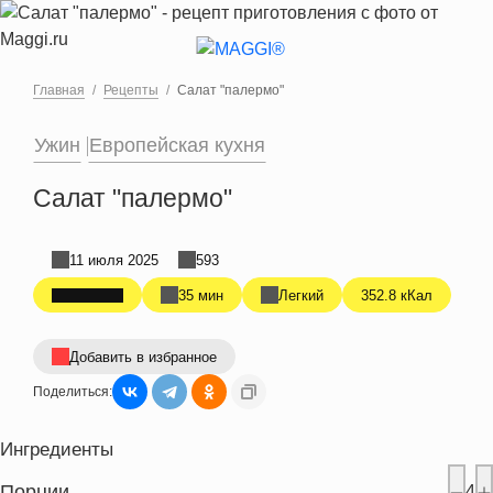
Перейти к основному содержанию
Главная
Рецепты
Салат "палермо"
Ужин
Европейская кухня
Салат "палермо"
11 июля 2025
593
35 мин
Легкий
352.8 кКал
Добавить в избранное
Поделиться:
Ингредиенты
Порции
4