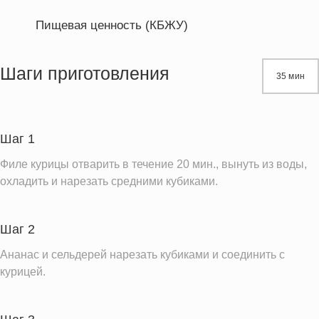
Пищевая ценность (КБЖУ)
Энергетическая ценность
352.8 кКал
Жиры
25.5 г
Шаги приготовления
35 мин
Белки
15.6 г
Углеводы
14.6 г
Шаг 1
Информация для одной порции
Филе курицы отварить в течение 20 мин., вынуть из воды,
охладить и нарезать средними кубиками.
Шаг 2
Ананас и сельдерей нарезать кубиками и соединить с
курицей.