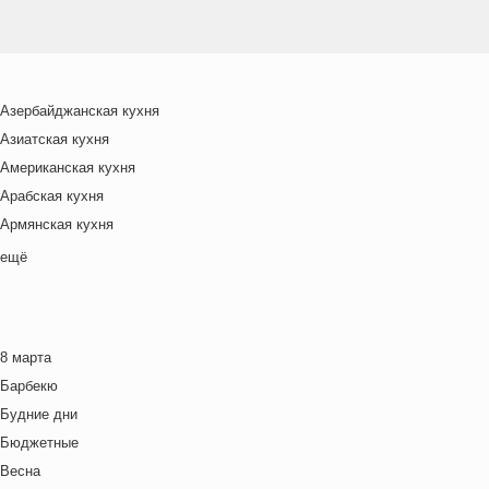
Азербайджанская кухня
Азиатская кухня
Американская кухня
Арабская кухня
Армянская кухня
Белорусская
ещё
Ближневосточная
Болгарская кухня
Британская кухня
8 марта
Венгерская кухня
Барбекю
Греческая кухня
Будние дни
Грузинская кухня
Бюджетные
Еврейская кухня
Весна
Европейская кухня