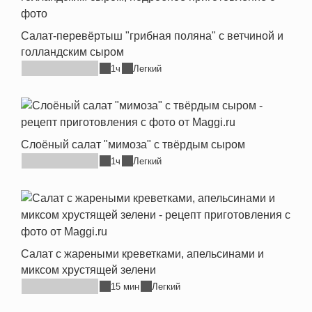
Салат-перевёртыш "грибная поляна" с ветчиной и
голландским сыром
1ч
Легкий
Слоёный салат "мимоза" с твёрдым сыром
1ч
Легкий
Салат с жареными креветками, апельсинами и
миксом хрустящей зелени
15 мин
Легкий