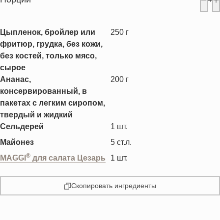
Цыпленок, бройлер или
250
г
фритюр, грудка, без кожи,
без костей, только мясо,
сырое
Ананас,
200
г
консервированный, в
пакетах с легким сиропом,
твердый и жидкий
Сельдерей
1
шт.
Майонез
5
ст.л.
®
MAGGI
для салата Цезарь
1
шт.
Скопировать ингредиенты