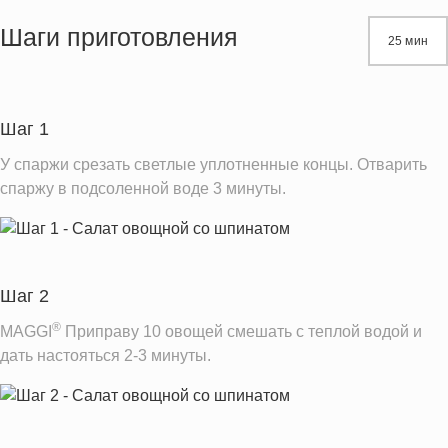
Жиры
32.2 г
Шаги приготовления
25 мин
Белки
6.7 г
Углеводы
18.5 г
Шаг 1
Информация для одной порции
У спаржи срезать светлые уплотненные концы. Отварить
спаржу в подсоленной воде 3 минуты.
Шаг 2
®
MAGGI
Приправу 10 овощей смешать с теплой водой и
дать настояться 2-3 минуты.