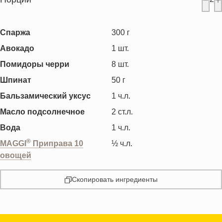
Спаржа
300
г
Авокадо
1
шт.
Помидоры черри
8
шт.
Шпинат
50
г
Бальзамический уксус
1
ч.л.
Масло подсолнечное
2
ст.л.
Вода
1
ч.л.
®
MAGGI
Приправа 10
½
ч.л.
овощей
Скопировать ингредиенты