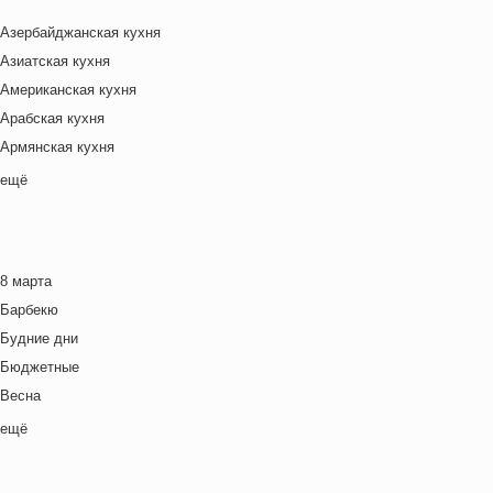
Азербайджанская кухня
Азиатская кухня
Американская кухня
Арабская кухня
Армянская кухня
Белорусская
ещё
Ближневосточная
Болгарская кухня
Британская кухня
8 марта
Венгерская кухня
Барбекю
Греческая кухня
Будние дни
Грузинская кухня
Бюджетные
Еврейская кухня
Весна
Европейская кухня
Выходные дни
ещё
Индийская кухня
Готовим с детьми
Испанская кухня
День игры
Итальянская кухня