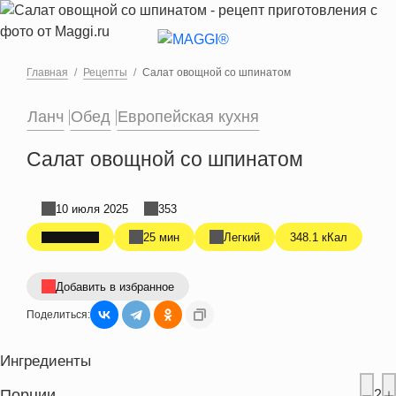
Перейти к основному содержанию
Главная
Рецепты
Салат овощной со шпинатом
Ланч
Обед
Европейская кухня
Салат овощной со шпинатом
10 июля 2025
353
25 мин
Легкий
348.1 кКал
Добавить в избранное
Поделиться:
Ингредиенты
Порции
2