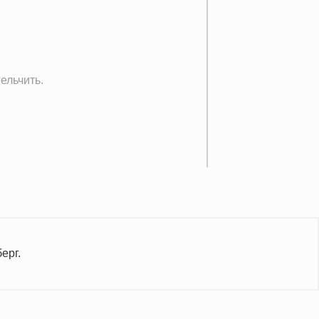
ельчить.
ерг.