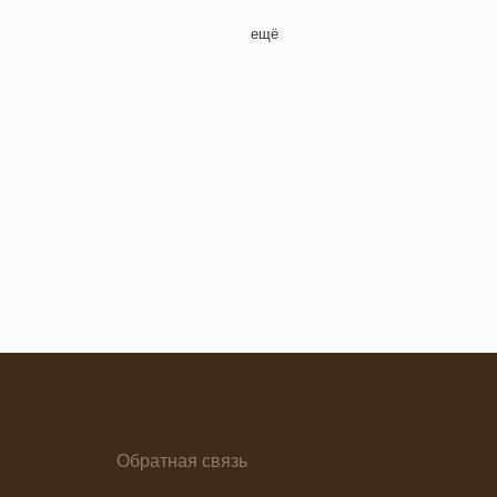
Полдник
ещё
Семейная кухня
Снеки
я основа
Ужин
Обратная связь
елия