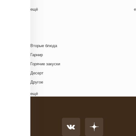
Белорусская
ещё
Ближневосточная
Г
Болгарская кухня
Британская кухня
Венгерская кухня
Д
Вторые блюда
Греческая кухня
Гарнир
Грузинская кухня
Д
Горячие закуски
Еврейская кухня
Д
Десерт
Европейская кухня
Д
Другое
Индийская кухня
Комплексный обед
ещё
Испанская кухня
Напиток
Итальянская кухня
Основное блюдо
Кавказская кухня
К
Первые блюда
Китайская кухня
Салат
Корейская кухня