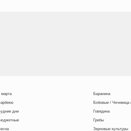
 марта
Баранина
Барбекю
Бобовые / Чечевица 
Будние дни
Говядина
Бюджетные
Грибы
Весна
Зерновые культуры