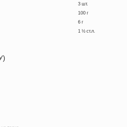
3
шт.
100
г
6
г
1 ½
ст.л.
У)
150.6 кКал
7.4 г
3.5 г
19.3 г
5.6 г
13.1 г
3.9 мг