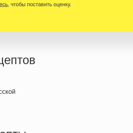
есь
, чтобы поставить оценку.
цептов
сской