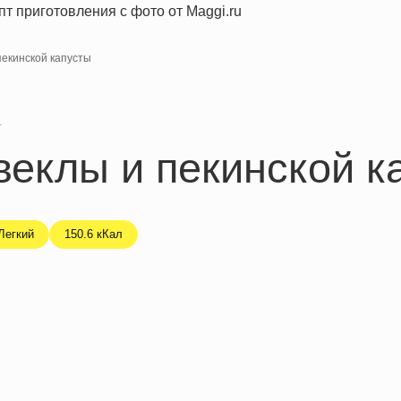
пекинской капусты
я
веклы и пекинской к
Легкий
150.6 кКал