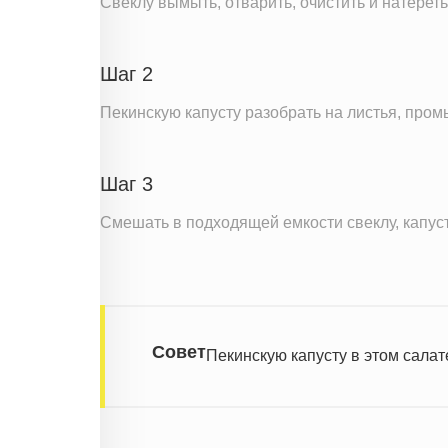
Свеклу вымыть, отварить, очистить и натереть
Вода
Натрий
Шаг 2
Магний
Кальций
Пекинскую капусту разобрать на листья, промы
Железо
Калий
Шаг 3
Фолиевая кислота
Смешать в подходящей емкости свеклу, капуст
Витамин С
Витамин А
Витамин Д
Витамин Е
Совет
Пекинскую капусту в этом сала
Насыщенные жиры
Трансжиры
Информация для одной порции