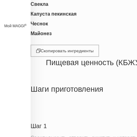
Свекла
Капуста пекинская
Чеснок
®
Мой MAGGI
Майонез
Скопировать ингредиенты
Пищевая ценность (КБЖ
Энергетическая ценность
Жиры
Шаги приготовления
Белки
Углеводы
Пищевые волокна
Сахар
Шаг 1
Холестерин