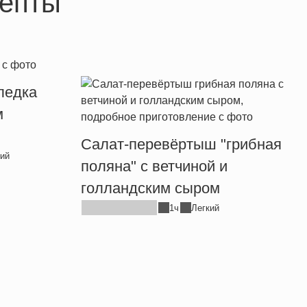
епты
ледка
м
Салат-перевёртыш "грибная
ий
поляна" с ветчиной и
голландским сыром
1ч
Легкий