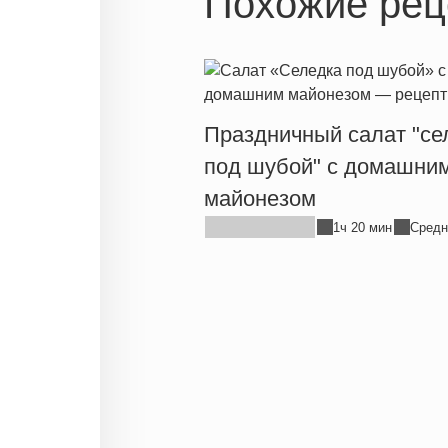
Похожие рец
Праздничный салат "се
под шубой" с домашни
майонезом
1ч 20 мин
Средн