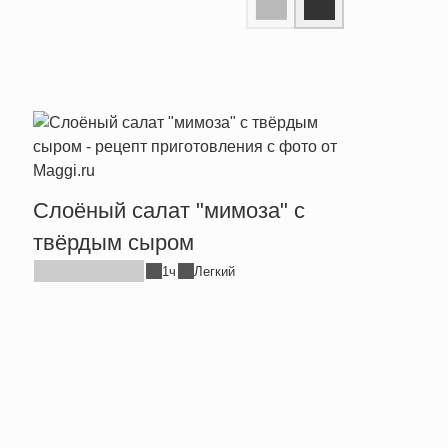
Слоёный салат "мимоза" с
Сала
твёрдым сыром
крев
1ч
Легкий
микс