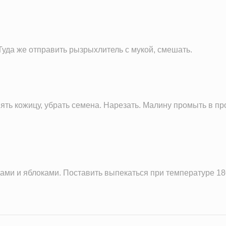
4.9 г
36.7 мг
51.0 мг
 Туда же отправить рызрыхлитель с мукой, смешать.
1.4 мг
254.7 мг
1.5 г
0.6 ч.л.
ть кожицу, убрать семена. Нарезать. Малину промыть в пр
ами и яблоками. Поставить выпекаться при температуре 180