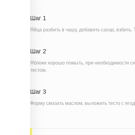
Пищевые волокна
Натрий
Шаг 1
Кальций
Яйца разбить в чашу, добавить сахар, взбить.
Железо
Калий
Шаг 2
Насыщенные жиры
Добавленный сахар
Яблоки хорошо помыть, при необходимости сня
тестом.
Информация для одной порции
Шаг 3
Форму смазать маслом, выложить тесто с ягод