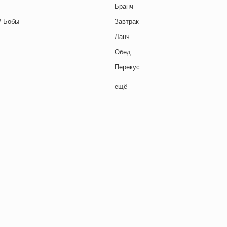
Бранч
/ Бобы
Завтрак
Ланч
Обед
Перекус
Полдник
ещё
Семейная кухня
Снеки
я основа
Ужин