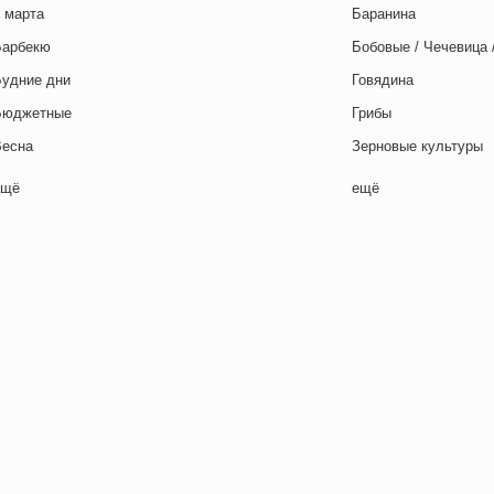
 марта
Баранина
Барбекю
Бобовые / Чечевица 
Будние дни
Говядина
Бюджетные
Грибы
Весна
Зерновые культуры
Выходные дни
Картофель
ещё
ещё
отовим с детьми
Курица
День игры
Макароны / Лапша
День матери
Молочная / Кремова
ень отца
Морепродукты
День Рождения
Овощи
ень святого Валентина
Постные блюда
етская вечеринка
Птица
етский ланч-бокс
Рис
Для двоих
Рыба