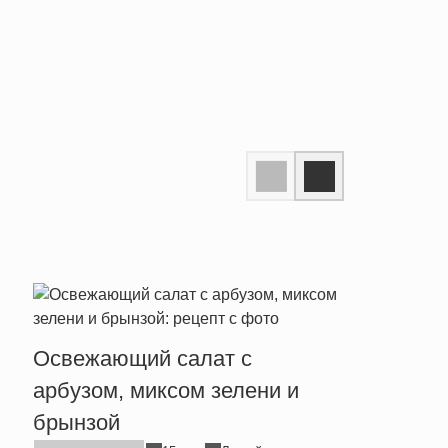
Освежающий салат с
Аром
арбузом, миксом зелени и
с ты
брынзой