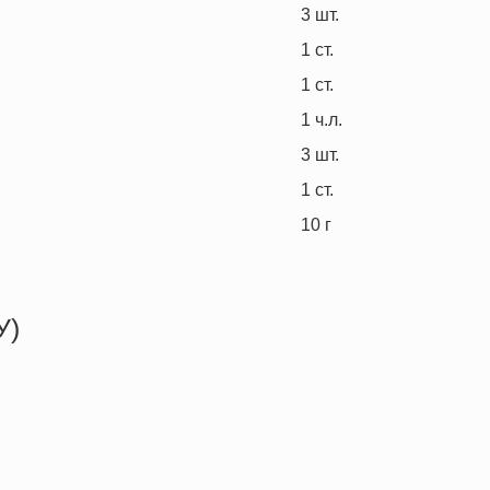
3
шт.
1
ст.
1
ст.
1
ч.л.
3
шт.
1
ст.
10
г
У)
271.7 кКал
4.1 г
6.1 г
55.9 г