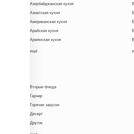
Азербайджанская кухня
8
Азиатская кухня
Американская кухня
Арабская кухня
Армянская кухня
Белорусская
ещё
Ближневосточная
Г
Болгарская кухня
Британская кухня
Венгерская кухня
Д
Вторые блюда
Греческая кухня
Гарнир
Грузинская кухня
Д
Горячие закуски
Еврейская кухня
Д
Десерт
Европейская кухня
Д
Другое
Индийская кухня
Комплексный обед