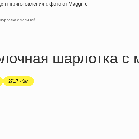
шарлотка с малиной
я
лочная шарлотка с 
271.7 кКал