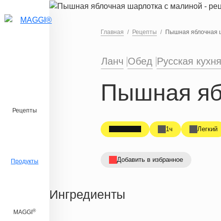
Перейти к основному содержанию
Главная
Рецепты
Пышная яблочная 
Ланч
Обед
Русская кухн
Пышная яб
Рецепты
1ч
Легкий
Добавить в избранное
Продукты
Ингредиенты
®
MAGGI