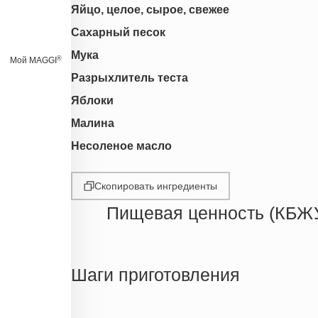
Яйцо, целое, сырое, свежее
Сахарный песок
Мука
®
Мой MAGGI
Разрыхлитель теста
Яблоки
Малина
Несоленое масло
Скопировать ингредиенты
Пищевая ценность (КБЖ
Энергетическая ценность
Жиры
Шаги приготовления
Белки
Углеводы