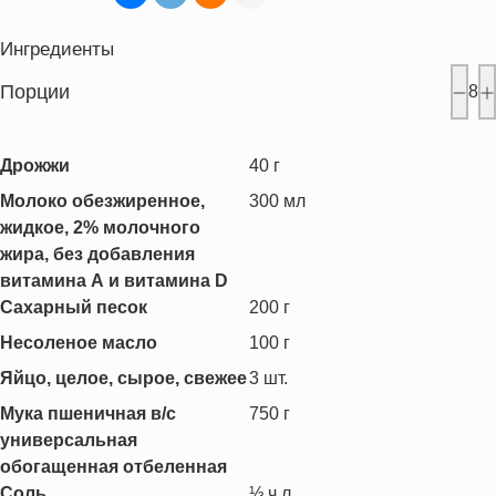
Ингредиенты
Порции
8
Дрожжи
40
г
Молоко обезжиренное,
300
мл
жидкое, 2% молочного
жира, без добавления
витамина А и витамина D
Сахарный песок
200
г
Несоленое масло
100
г
Яйцо, целое, сырое, свежее
3
шт.
Мука пшеничная в/с
750
г
универсальная
обогащенная отбеленная
Соль
⅓
ч.л.