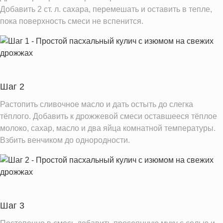
Холестерин
120.6 мг
Добавить 2 ст. л. сахара, перемешать и оставить в тепле,
пока поверхность смеси не вспенится.
Вода
76.6 г
Натрий
226.9 мг
Магний
34.5 мг
Кальций
85.3 мг
Шаг 2
Железо
5.2 мг
Калий
Растопить сливочное масло и дать остыть до слегка
323.3 мг
тёплого. Добавить к дрожжевой смеси оставшееся тёплое
Фолиевая кислота
81.3 мкг
молоко, сахар, масло и два яйца комнатной температуры.
Витамин С
1.1 мг
Взбить венчиком до однородности.
Витамин А
135.3 IU
Витамин Д
0.5 IU
Витамин Е
0.6 мг
Насыщенные жиры
7.7 г
Шаг 3
Добавленный сахар
2.3 ч.л.