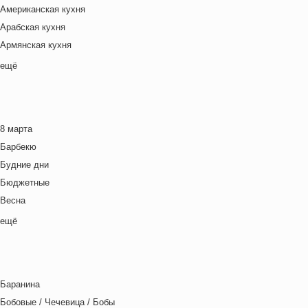
Американская кухня
Арабская кухня
Армянская кухня
Белорусская
ещё
Ближневосточная
Болгарская кухня
Британская кухня
8 марта
Венгерская кухня
Барбекю
Греческая кухня
Будние дни
Грузинская кухня
Бюджетные
Еврейская кухня
Весна
Европейская кухня
Выходные дни
ещё
Индийская кухня
Готовим с детьми
Испанская кухня
День игры
Итальянская кухня
День матери
Кавказская кухня
Баранина
День отца
Китайская кухня
Бобовые / Чечевица / Бобы
День Рождения