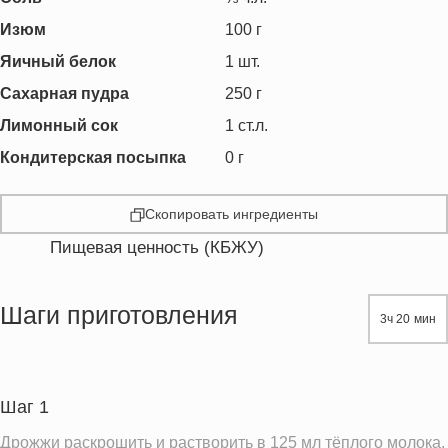
Изюм
100
г
Яичный белок
1
шт.
Сахарная пудра
250
г
Лимонный сок
1
ст.л.
Кондитерская посыпка
0
г
Скопировать ингредиенты
Пищевая ценность (КБЖУ)
Энергетическая ценность
748.1 кКал
Жиры
14.3 г
Шаги приготовления
3ч 20 мин
Белки
15.3 г
Углеводы
140.7 г
Пищевые волокна
3.4 г
Шаг 1
Сахар
65.3 г
Дрожжи раскрошить и растворить в 125 мл тёплого молока.