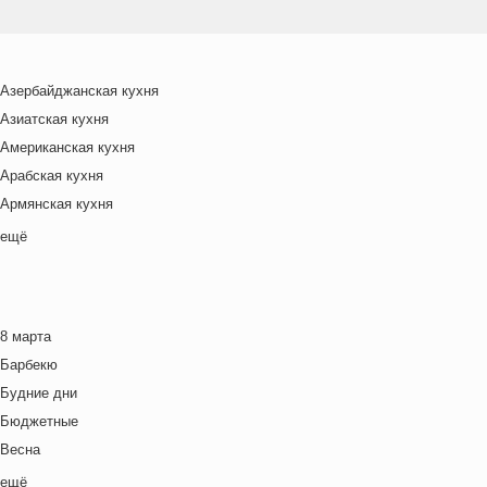
Азербайджанская кухня
Азиатская кухня
Американская кухня
Арабская кухня
Армянская кухня
Белорусская
ещё
Ближневосточная
Болгарская кухня
Британская кухня
8 марта
Венгерская кухня
Барбекю
Греческая кухня
Будние дни
Грузинская кухня
Бюджетные
Еврейская кухня
Весна
Европейская кухня
Выходные дни
ещё
Индийская кухня