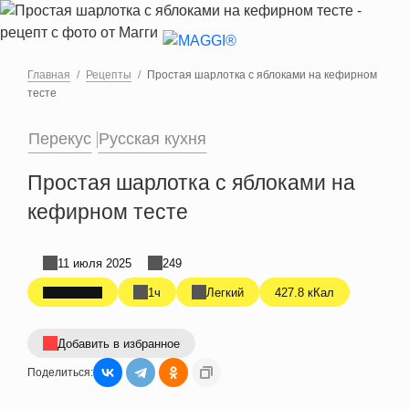
Перейти к основному содержанию
Главная
Рецепты
Простая шарлотка с яблоками на кефирном
тесте
Перекус
Русская кухня
Простая шарлотка с яблоками на
кефирном тесте
11 июля 2025
249
1ч
Легкий
427.8 кКал
Добавить в избранное
Поделиться: