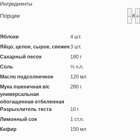
Ингредиенты
Порции
8
Яблоки
4
шт.
Яйцо, целое, сырое, свежее
3
шт.
Сахарный песок
180
г
Соль
⅓
ч.л.
Масло подсолнечное
120
мл
Мука пшеничная в/с
280
г
универсальная
обогащенная отбеленная
Разрыхлитель теста
10
г
Лимонный сок
1
ст.л.
Кефир
150
мл