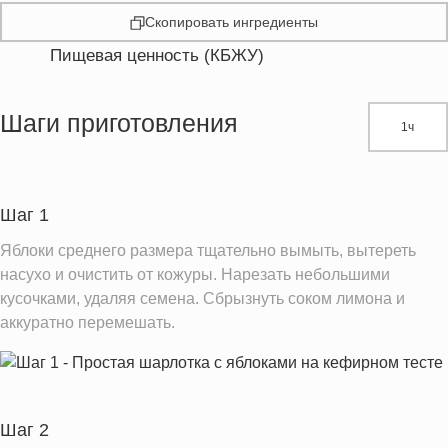
Скопировать ингредиенты
Пищевая ценность (КБЖУ)
Энергетическая ценность
427.8 кКал
Жиры
16.9 г
Шаги приготовления
1ч
Белки
7.6 г
Углеводы
62.8 г
Пищевые волокна
3.1 г
Шаг 1
Натрий
206.8 мг
Яблоки среднего размера тщательно вымыть, вытереть
Кальций
103.9 мг
насухо и очистить от кожуры. Нарезать небольшими
кусочками, удаляя семена. Сбрызнуть соком лимона и
Железо
2.3 мг
аккуратно перемешать.
Калий
325.7 мг
Насыщенные жиры
2.4 г
Информация для одной порции
Шаг 2