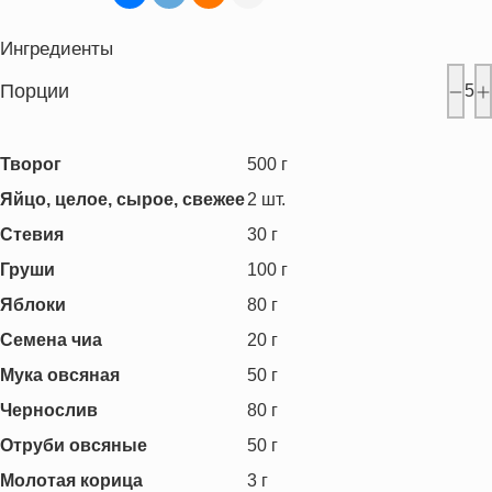
Ингредиенты
Порции
5
Творог
500
г
Яйцо, целое, сырое, свежее
2
шт.
Стевия
30
г
Груши
100
г
Яблоки
80
г
Семена чиа
20
г
Мука овсяная
50
г
Чернослив
80
г
Отруби овсяные
50
г
Молотая корица
3
г