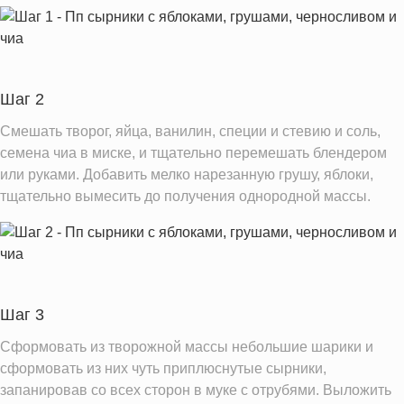
Вода
137.2 г
Натрий
559.8 мг
Магний
72.7 мг
Кальций
151.0 мг
Шаг 2
Железо
2.0 мг
Смешать творог, яйца, ванилин, специи и стевию и соль,
Калий
семена чиа в миске, и тщательно перемешать блендером
412.9 мг
или руками. Добавить мелко нарезанную грушу, яблоки,
Фолиевая кислота
37.6 мкг
тщательно вымесить до получения однородной массы.
Витамин С
1.8 мг
Витамин А
85.6 IU
Витамин Д
0.6 IU
Витамин Е
2.3 мг
Шаг 3
Насыщенные жиры
3.5 г
Сформовать из творожной массы небольшие шарики и
сформовать из них чуть приплюснутые сырники,
Информация для одной порции
запанировав со всех сторон в муке с отрубями. Выложить