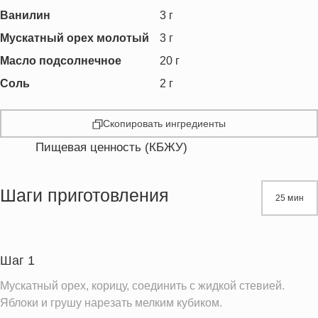
Ванилин
3
г
Мускатный орех молотый
3
г
Масло подсолнечное
20
г
Соль
2
г
Скопировать ингредиенты
Пищевая ценность (КБЖУ)
Энергетическая ценность
319.5 кКал
Жиры
14.0 г
Шаги приготовления
25 мин
Белки
18.8 г
Углеводы
40.8 г
Пищевые волокна
6.1 г
Шаг 1
Сахар
12.8 г
Мускатный орех, корицу, соединить с жидкой стевией.
Холестерин
113.7 мг
Яблоки и грушу нарезать мелким кубиком.