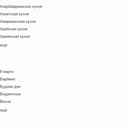
Азербайджанская кухня
Азиатская кухня
Американская кухня
Арабская кухня
Армянская кухня
Белорусская
ещё
Ближневосточная
Болгарская кухня
Британская кухня
8 марта
Венгерская кухня
Барбекю
Греческая кухня
Будние дни
Грузинская кухня
Бюджетные
Еврейская кухня
Весна
Европейская кухня
Выходные дни
ещё
Индийская кухня
Готовим с детьми
Испанская кухня
День игры
Итальянская кухня