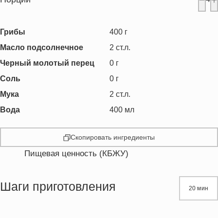
Грибы
400
г
Масло подсолнечное
2
ст.л.
Черный молотый перец
0
г
Соль
0
г
Мука
2
ст.л.
Вода
400
мл
Скопировать ингредиенты
Пищевая ценность (КБЖУ)
Энергетическая ценность
131.1 кКал
Жиры
9.1 г
Шаги приготовления
20 мин
Белки
3.4 г
Углеводы
11.1 г