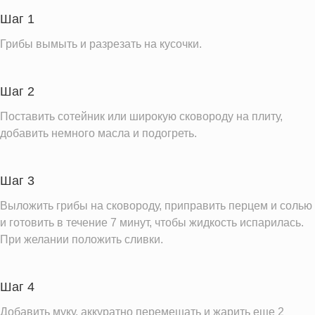
Пищевые волокна
2.4 г
Шаг 1
Сахар
2.5 г
Грибы вымыть и разрезать на кусочки.
Вода
194.3 г
Натрий
11.2 мг
Шаг 2
Магний
15.9 мг
Поставить сотейник или широкую сковороду на плиту,
Кальций
16.4 мг
добавить немного масла и подогреть.
Железо
0.7 мг
Калий
400.3 мг
Шаг 3
Фолиевая кислота
32.4 мкг
Выложить грибы на сковороду, приправить перцем и солью
Витамин Д
0.3 IU
и готовить в течение 7 минут, чтобы жидкость испарилась.
При желании положить сливки.
Витамин Е
3.6 мг
Насыщенные жиры
1.0 г
Шаг 4
Информация для одной порции
Добавить муку, аккуратно перемешать и жарить еще 2