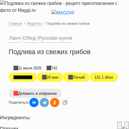
Перейти к основному содержанию
Главная
Рецепты
Подлива из свежих грибов
Ланч
Обед
Русская кухня
Подлива из свежих грибов
11 июля 2025
742
20 мин
Легкий
131.1 кКал
Добавить в избранное
Поделиться:
Ингредиенты
Порции
4