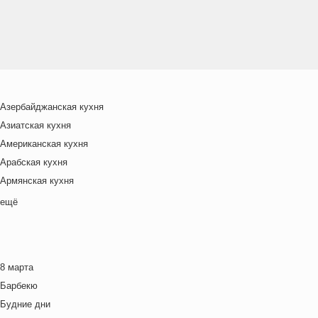
Азербайджанская кухня
Азиатская кухня
Американская кухня
Арабская кухня
Армянская кухня
Белорусская
ещё
Ближневосточная
Болгарская кухня
Британская кухня
8 марта
Венгерская кухня
Барбекю
Греческая кухня
Будние дни
Грузинская кухня