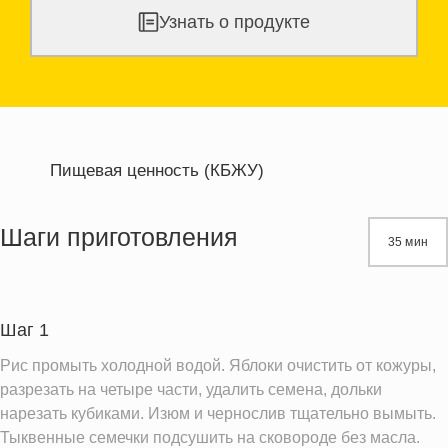
Узнать о продукте
Пищевая ценность (КБЖУ)
Энергетическая ценность
480.9 кКал
Жиры
14.8 г
Шаги приготовления
35 мин
Белки
7.4 г
Углеводы
83.5 г
Шаг 1
Информация для одной порции
Рис промыть холодной водой. Яблоки очистить от кожуры,
разрезать на четыре части, удалить семена, дольки
нарезать кубиками. Изюм и чернослив тщательно вымыть.
Тыквенные семечки подсушить на сковороде без масла.