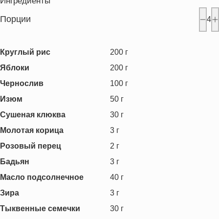
Ингредиенты
Порции
4
Круглый рис
200
г
Яблоки
200
г
Чернослив
100
г
Изюм
50
г
Сушеная клюква
30
г
Молотая корица
3
г
Розовый перец
2
г
Бадьян
3
г
Масло подсолнечное
40
г
Зира
3
г
Тыквенные семечки
30
г