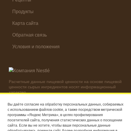
Продукты
Карта сайта
Обратная связь
Условия и положения
Расчетные данные пищевой ценности на основе пищевой
ценности сырых ингредиентов носят информационный
характер.
Реальные цифры могут отличаться в зависимости от
используемых ингредиентов.
Вы даёте согласие на обработку персональных данных, собираемых
с использованием файлов cookie, а также посредством метрической
© Компания Nestlé, 2026 г. Все права защищены
программы «Яндекс Метрика», в целях профилирования
посетителей сайта, получения статистических данных о посещении
®
Владелец товарных знаков: Société des Produits Nestlé S.A.
сайта. Если вы не хотите, чтобы ваши персональные данные
(Швейцария)
обрабатывались, покиньте сайт. Более подробная информация в