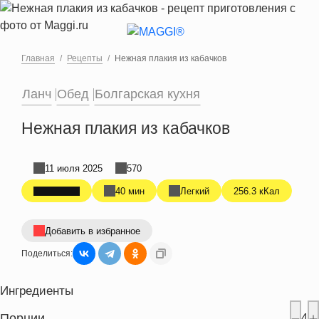
Перейти к основному содержанию
Главная
Рецепты
Нежная плакия из кабачков
Ланч
Обед
Болгарская кухня
Нежная плакия из кабачков
11 июля 2025
570
40 мин
Легкий
256.3 кКал
Добавить в избранное
Поделиться:
Ингредиенты
Порции
4