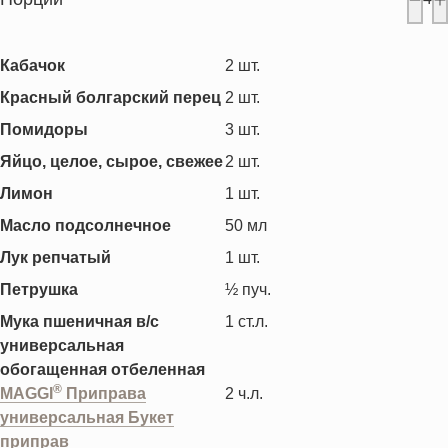
Кабачок
2
шт.
Красный болгарский перец
2
шт.
Помидоры
3
шт.
Яйцо, целое, сырое, свежее
2
шт.
Лимон
1
шт.
Масло подсолнечное
50
мл
Лук репчатый
1
шт.
Петрушка
½
пуч.
Мука пшеничная в/с
1
ст.л.
универсальная
обогащенная отбеленная
®
MAGGI
Приправа
2
ч.л.
универсальная Букет
приправ