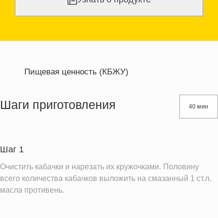
Пищевая ценность (КБЖУ)
Энергетическая ценность
256.3 кКал
Жиры
15.8 г
Шаги приготовления
40 мин
Белки
8.8 г
Углеводы
22.6 г
Шаг 1
Информация для одной порции
Очистить кабачки и нарезать их кружочками. Половину
всего количества кабачков выложить на смазанный 1 ст.л.
масла противень.