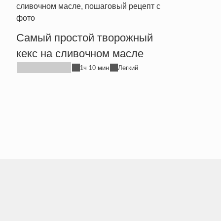
Прос
Самый простой творожный
хлеб
кекс на сливочном масле
1ч 10 мин
Легкий