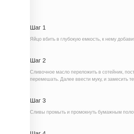
Углеводы
Пищевые волокна
Натрий
Шаг 1
Кальций
Яйцо вбить в глубокую емкость, к нему добав
Железо
Калий
Шаг 2
Насыщенные жиры
Сливочное масло переложить в сотейник, поста
Информация для одной порции
перемешать. Далее ввести муку, и замесить т
Шаг 3
Сливы промыть и промокнуть бумажным полотен
Шаг 4