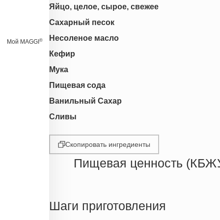
Яйцо, целое, сырое, свежее
Сахарный песок
Несоленое масло
®
Мой MAGGI
Кефир
Мука
Пищевая сода
Ванильный Сахар
Сливы
Скопировать ингредиенты
Пищевая ценность (КБЖ
Энергетическая ценность
Жиры
Шаги приготовления
Белки