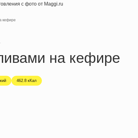
на кефире
я
ливами на кефире
кий
462.8 кКал