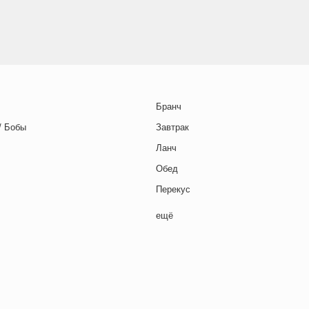
Бранч
/ Бобы
Завтрак
Ланч
Обед
Перекус
Полдник
ещё
Семейная кухня
Снеки
я основа
Ужин