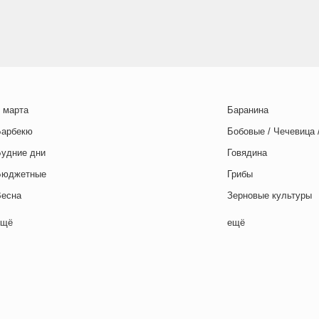
 марта
Баранина
Барбекю
Бобовые / Чечевица 
Будние дни
Говядина
Бюджетные
Грибы
Весна
Зерновые культуры
Выходные дни
Картофель
ещё
ещё
отовим с детьми
Курица
День игры
Макароны / Лапша
День матери
Молочная / Кремова
ень отца
Морепродукты