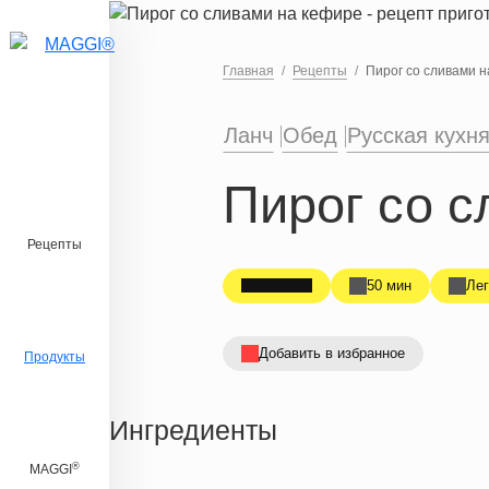
Перейти к основному содержанию
Главная
Рецепты
Пирог со сливами 
Ланч
Обед
Русская кухн
Пирог со с
Рецепты
50 мин
Лег
Добавить в избранное
Продукты
Ингредиенты
®
MAGGI