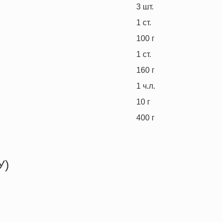
3
шт.
1
ст.
100
г
1
ст.
160
г
1
ч.л.
10
г
400
г
У)
462.8 кКал
17.8 г
9.5 г