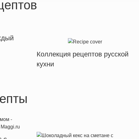
цептов
ждый
Коллекция рецептов русской
кухни
епты