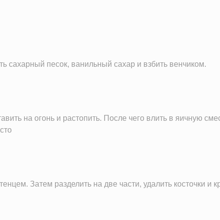
70.2 г
3.8 г
290.8 мг
80.6 мг
ить сахарный песок, ванильный сахар и взбить венчиком.
1.7 мг
310.1 мг
9.8 г
вить на огонь и растопить. После чего влить в яичную смес
есто
цем. Затем разделить на две части, удалить косточки и к