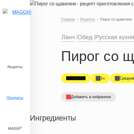
Перейти к основному содержанию
Главная
Рецепты
Пирог со щавелем
Ланч
Обед
Русская кухн
Пирог со 
Рецепты
1ч
Средни
Добавить в избранное
Продукты
Ингредиенты
®
MAGGI