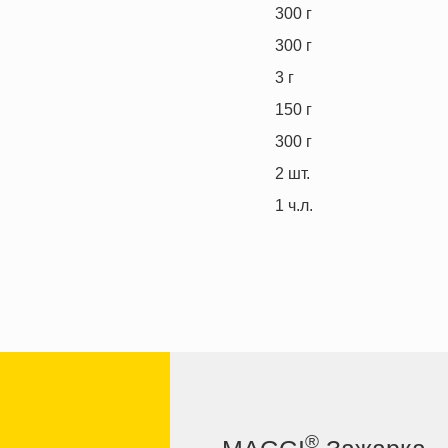
300
г
300
г
3
г
150
г
300
г
2
шт.
1
ч.л.
®