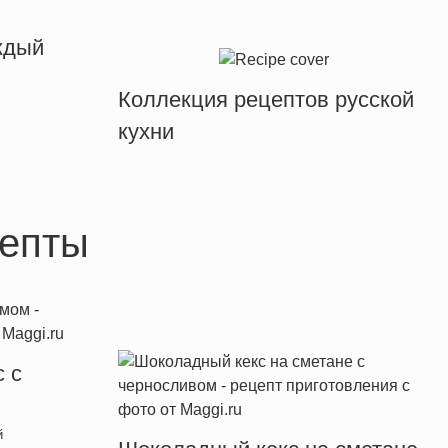
ждый
Коллекция рецептов русской
кухни
епты
 с
й