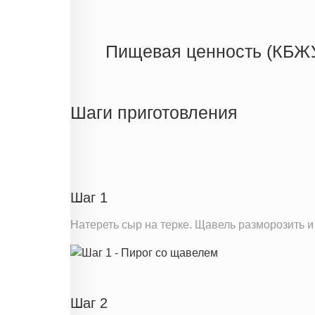
Пищевая ценность (КБЖ
Энергетическая ценность
Жиры
Шаги приготовления
Белки
Углеводы
Информация для одной порции
Шаг 1
Натереть сыр на терке. Щавель разморозить и
Шаг 2