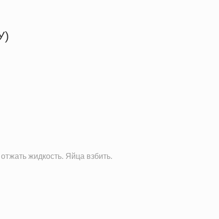
У)
486.5 кКал
33.0 г
21.7 г
25.5 г
 отжать жидкость. Яйца взбить.