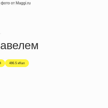
я
щавелем
й
486.5 кКал