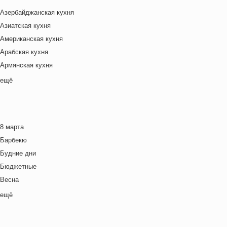
Азербайджанская кухня
Азиатская кухня
Американская кухня
Арабская кухня
Армянская кухня
Белорусская
ещё
Ближневосточная
Болгарская кухня
Британская кухня
8 марта
Венгерская кухня
Барбекю
Греческая кухня
Будние дни
Грузинская кухня
Бюджетные
Еврейская кухня
Весна
Европейская кухня
Выходные дни
ещё
Индийская кухня
Готовим с детьми
Испанская кухня
День игры
Итальянская кухня