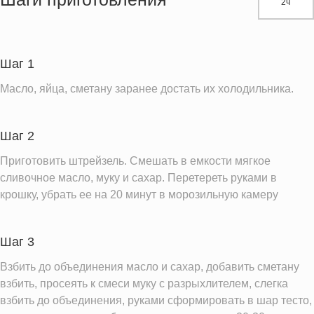
2ч
Белки
8.0 г
Углеводы
68.7 г
Пищевые волокна
1.2 г
Шаг 1
Сахар
0.3 г
Масло, яйца, сметану заранее достать их холодильника.
Натрий
1.0 мг
Магний
9.8 мг
Шаг 2
Кальций
6.7 мг
Приготовить штрейзель. Смешать в емкости мягкое
Железо
2.0 мг
сливочное масло, муку и сахар. Перетереть руками в
Калий
крошку, убрать ее на 20 минут в морозильную камеру
48.7 мг
Фолиевая кислота
12.7 мкг
Витамин Е
0.0 мг
Шаг 3
Насыщенные жиры
0.1 г
Взбить до объединения масло и сахар, добавить сметану
взбить, просеять к смеси муку с разрыхлителем, слегка
Информация для одной порции
взбить до объединения, руками сформировать в шар тесто,