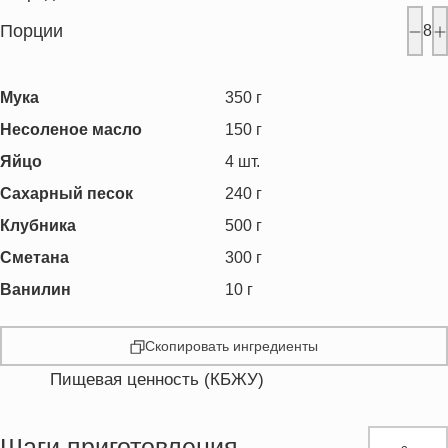
Порции
8
Мука
350
г
Несоленое масло
150
г
Яйцо
4
шт.
Сахарный песок
240
г
Клубника
500
г
Сметана
300
г
Ванилин
10
г
Скопировать ингредиенты
Пищевая ценность (КБЖУ)
Энергетическая ценность
525.6 кКал
Жиры
23.1 г
Шаги приготовления