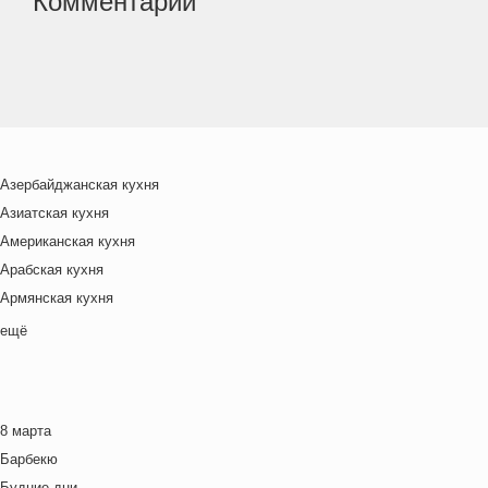
Комментарии
Азербайджанская кухня
Азиатская кухня
Американская кухня
Арабская кухня
Армянская кухня
Белорусская
ещё
Ближневосточная
Болгарская кухня
Британская кухня
8 марта
Венгерская кухня
Барбекю
Греческая кухня
Будние дни