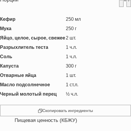
Кефир
250
мл
Мука
250
г
Яйцо, целое, сырое, свежее
2
шт.
Разрыхлитель теста
1
ч.л.
Соль
1
ч.л.
Капуста
300
г
Отварные яйца
1
шт.
Масло подсолнечное
1
ст.л.
Черный молотый перец
½
ч.л.
Скопировать ингредиенты
Пищевая ценность (КБЖУ)
Энергетическая ценность
244.1 кКал