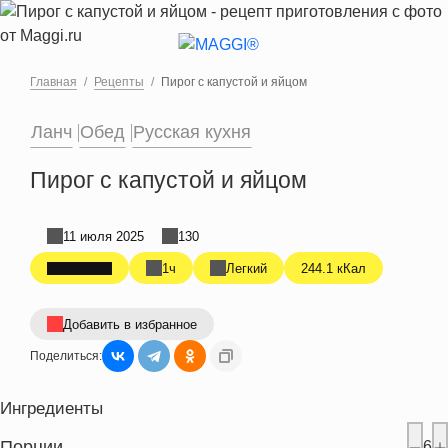
Перейти к основному содержанию
Главная
Рецепты
Пирог с капустой и яйцом
Ланч
Обед
Русская кухня
Пирог с капустой и яйцом
11 июля 2025
130
1ч
Легкий
244.1 кКал
Добавить в избранное
Поделиться:
Ингредиенты
Порции
6