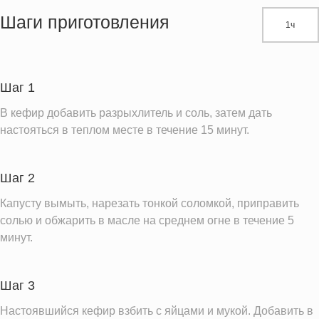
Жиры
7.4 г
Шаги приготовления
1ч
Белки
11.8 г
Углеводы
35.3 г
Пищевые волокна
5.8 г
Шаг 1
Натрий
716.6 мг
В кефир добавить разрыхлитель и соль, затем дать
Кальций
137.3 мг
настояться в теплом месте в течение 15 минут.
Железо
2.3 мг
Калий
419.3 мг
Шаг 2
Насыщенные жиры
1.8 г
Капусту вымыть, нарезать тонкой соломкой, приправить
солью и обжарить в масле на среднем огне в течение 5
Информация для одной порции
минут.
Шаг 3
Настоявшийся кефир взбить с яйцами и мукой. Добавить в