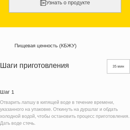
Узнать о продукте
Пищевая ценность (КБЖУ)
Энергетическая ценность
303.3 кКал
Жиры
11.0 г
Шаги приготовления
35 мин
Белки
10.0 г
Углеводы
43.4 г
Шаг 1
Информация для одной порции
Отварить лапшу в кипящей воде в течение времени,
указанного на упаковке. Откинуть на дуршлаг и обдать
холодной водой, чтобы остановить процесс приготовления.
Дать воде стечь.