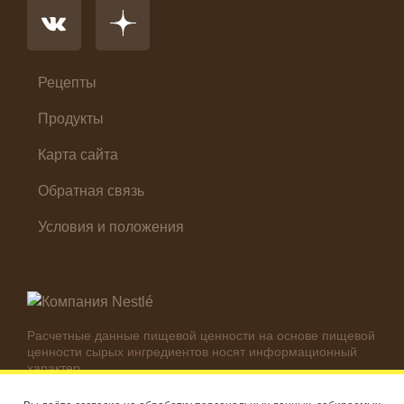
Первые блюда
Салат
Суп
Холодные закуски
Рецепты
Продукты
Карта сайта
Обратная связь
Условия и положения
Расчетные данные пищевой ценности на основе пищевой
ценности сырых ингредиентов носят информационный
характер.
Реальные цифры могут отличаться в зависимости от
используемых ингредиентов.