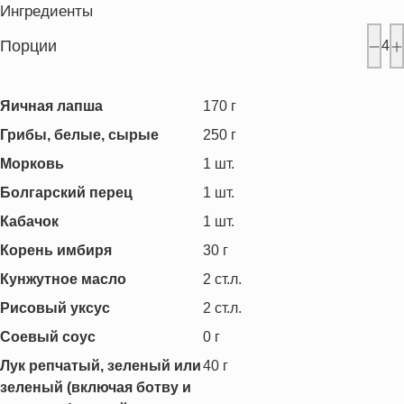
Ингредиенты
Порции
4
Яичная лапша
170
г
Грибы, белые, сырые
250
г
Морковь
1
шт.
Болгарский перец
1
шт.
Кабачок
1
шт.
Корень имбиря
30
г
Кунжутное масло
2
ст.л.
Рисовый уксус
2
ст.л.
Соевый соус
0
г
Лук репчатый, зеленый или
40
г
зеленый (включая ботву и