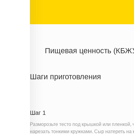
Пищевая ценность (КБЖ
Энергетическая ценность
Жиры
Шаги приготовления
Белки
Углеводы
Информация для одной порции
Шаг 1
Разморозьте тесто под крышкой или пленкой,
нарезать тонкими кружками. Сыр натереть на 