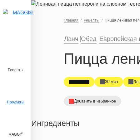
Перейти к основному содержанию
Главная
Рецепты
Пицца ленивая пеп
Ланч
Обед
Европейская 
Пицца лени
Рецепты
30 мин
Лег
Добавить в избранное
Продукты
Ингредиенты
®
MAGGI