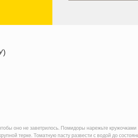
У)
601.2 кКал
45.2 г
16.0 г
33.1 г
 чтобы оно не заветрилось. Помидоры нарежьте кружочками
крупной терке. Томатную пасту развести с водой до состоя