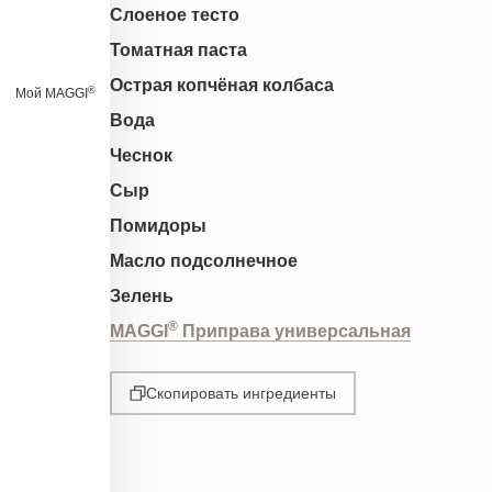
Слоеное тесто
Томатная паста
Острая копчёная колбаса
®
Мой MAGGI
Вода
Чеснок
Сыр
Помидоры
Масло подсолнечное
Зелень
®
MAGGI
Приправа универсальная
Скопировать ингредиенты