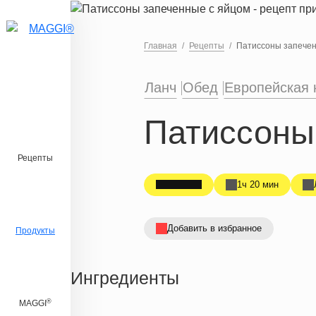
Перейти к основному содержанию
Главная
Рецепты
Патиссоны запечен
Ланч
Обед
Европейская 
Патиссоны
Рецепты
1ч 20 мин
Добавить в избранное
Продукты
Ингредиенты
®
MAGGI