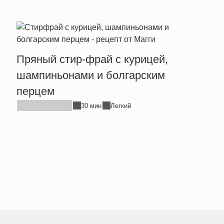
Пряный стир-фрай с курицей,
Тепл
шампиньонами и болгарским
брын
перцем
30 мин
Легкий