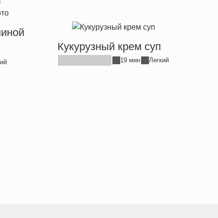
ниной
Кукурузный крем суп
19 мин
Легкий
ий