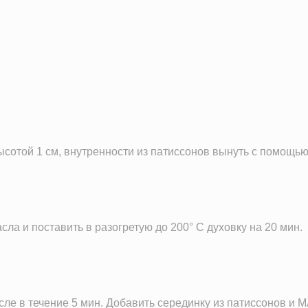
255.1 кКал
17.7 г
12.0 г
11.2 г
ысотой 1 см, внутренности из патиссонов вынуть с помощью
сла и поставить в разогретую до 200° С духовку на 20 мин.
асле в течение 5 мин. Добавить серединку из патиссонов и 