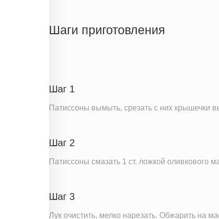
Энергетическая ценность
Жиры
Шаги приготовления
Белки
Углеводы
Информация для одной порции
Шаг 1
Патиссоны вымыть, срезать с них крышечки в
Шаг 2
Патиссоны смазать 1 ст. ложкой оливкового ма
Шаг 3
Лук очистить, мелко нарезать. Обжарить на м