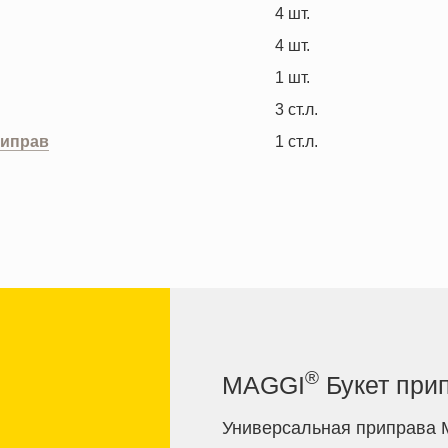
4
шт.
4
шт.
1
шт.
3
ст.л.
риправ
1
ст.л.
®
MAGGI
Букет при
Универсальная приправа