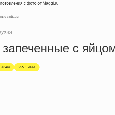
ные с яйцом
кухня
 запеченные с яйцо
Легкий
255.1 кКал