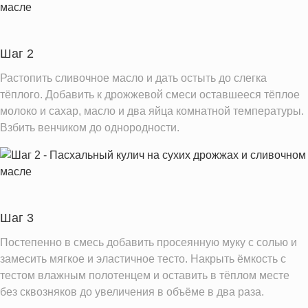
Железо
4.4 мг
Калий
118.3 мг
Шаг 2
Фолиевая кислота
71.4 мкг
Витамин С
Растопить сливочное масло и дать остыть до слегка
0.0 мг
тёплого. Добавить к дрожжевой смеси оставшееся тёплое
Витамин Е
0.1 мг
молоко и сахар, масло и два яйца комнатной температуры.
Насыщенные жиры
0.2 г
Взбить венчиком до однородности.
Информация для одной порции
Шаг 3
Постепенно в смесь добавить просеянную муку с солью и
замесить мягкое и эластичное тесто. Накрыть ёмкость с
тестом влажным полотенцем и оставить в тёплом месте
без сквозняков до увеличения в объёме в два раза.