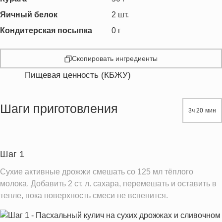
Яичный белок
2
шт.
Кондитерская посыпка
0
г
Скопировать ингредиенты
Пищевая ценность (КБЖУ)
Энергетическая ценность
667.9 кКал
Жиры
14.0 г
Шаги приготовления
3ч 20 мин
Белки
14.0 г
Углеводы
116.1 г
Пищевые волокна
3.1 г
Шаг 1
Сахар
3.9 г
Сухие активные дрожжи смешать со 125 мл тёплого
Натрий
178.0 мг
молока. Добавить 2 ст. л. сахара, перемешать и оставить в
тепле, пока поверхность смеси не вспенится.
Магний
22.5 мг
Кальций
15.3 мг