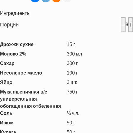
Ингредиенты
Порции
8
Дрожжи сухие
15
г
Молоко 2%
300
мл
Сахар
300
г
Несоленое масло
100
г
Яйцо
3
шт.
Мука пшеничная в/с
750
г
универсальная
обогащенная отбеленная
Соль
⅓
ч.л.
Изюм
50
г
Курага
50
г