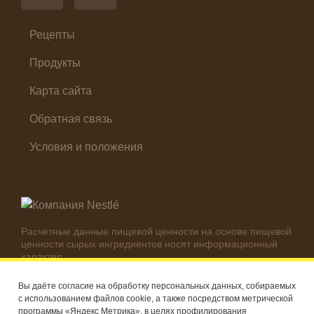
Суп
Холодные закуски
Рецепты
Продукты
Карта сайта
Обратная связь
Условия и положения
Расчетные данные пищевой ценности на основе пищевой
ценности сырых ингредиентов носят информационный
характер.
Реальные цифры могут отличаться в зависимости от
используемых ингредиентов.
Вы даёте согласие на обработку персональных данных, собираемых
с использованием файлов cookie, а также посредством метрической
© Компания Nestlé, 2026 г. Все права защищены
программы «Яндекс Метрика», в целях профилирования