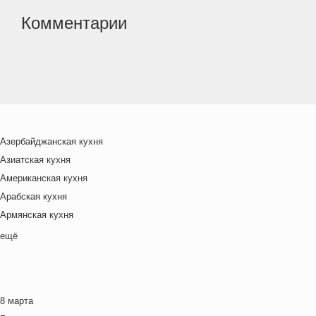
Комментарии
Азербайджанская кухня
Азиатская кухня
Американская кухня
Арабская кухня
Армянская кухня
Белорусская
ещё
Ближневосточная
Болгарская кухня
Британская кухня
8 марта
Венгерская кухня