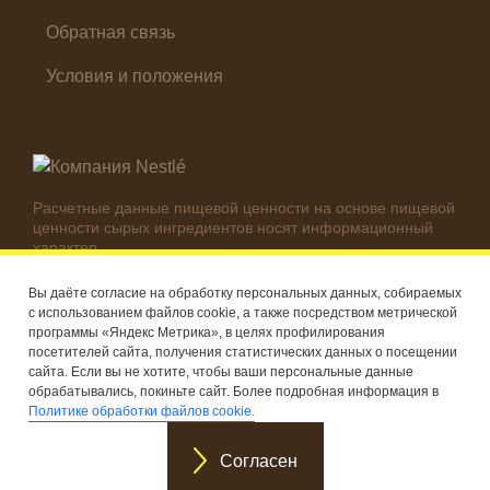
Обратная связь
Условия и положения
Расчетные данные пищевой ценности на основе пищевой
ценности сырых ингредиентов носят информационный
характер.
Реальные цифры могут отличаться в зависимости от
используемых ингредиентов.
Вы даёте согласие на обработку персональных данных, собираемых
с использованием файлов cookie, а также посредством метрической
© Компания Nestlé, 2026 г. Все права защищены
программы «Яндекс Метрика», в целях профилирования
посетителей сайта, получения статистических данных о посещении
®
Владелец товарных знаков: Société des Produits Nestlé S.A.
сайта. Если вы не хотите, чтобы ваши персональные данные
(Швейцария)
обрабатывались, покиньте сайт. Более подробная информация в
Политике обработки файлов cookie.
Согласен