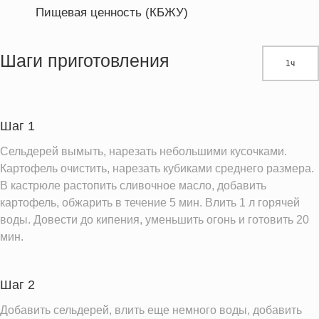
Пищевая ценность (КБЖУ)
Энергетическая ценность
337.2 кКал
Жиры
23.6 г
Шаги приготовления
1ч
Белки
16.0 г
Углеводы
15.7 г
Шаг 1
Информация для одной порции
Сельдерей вымыть, нарезать небольшими кусочками.
Картофель очистить, нарезать кубиками среднего размера.
В кастрюле растопить сливочное масло, добавить
картофель, обжарить в течение 5 мин. Влить 1 л горячей
воды. Довести до кипения, уменьшить огонь и готовить 20
мин.
Шаг 2
Добавить сельдерей, влить еще немного воды, добавить