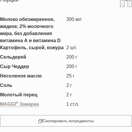
Молоко обезжиренное,
300
мл
жидкое, 2% молочного
жира, без добавления
витамина А и витамина D
Картофель, сырой, кожура
2
шт.
Сельдерей
200
г
Сыр Чеддер
200
г
Несоленое масло
25
г
Соль
2
г
Молотый перец
2
г
®
MAGGI
Зажарка
1
ст.л.
Скопировать ингредиенты