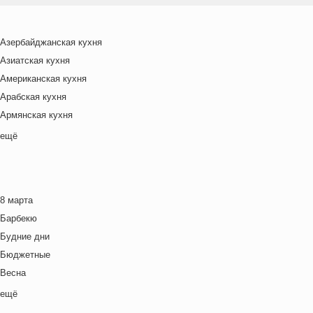
Азербайджанская кухня
Азиатская кухня
Американская кухня
Арабская кухня
Армянская кухня
Белорусская
ещё
Ближневосточная
Болгарская кухня
Британская кухня
8 марта
Венгерская кухня
Барбекю
Греческая кухня
Будние дни
Грузинская кухня
Бюджетные
Еврейская кухня
Весна
Европейская кухня
Выходные дни
ещё
Индийская кухня
Готовим с детьми