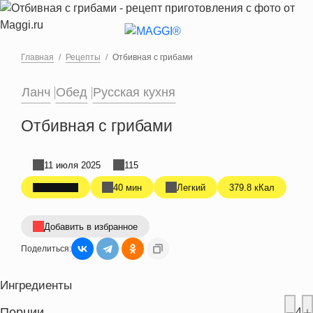
Перейти к основному содержанию
Главная
Рецепты
Отбивная с грибами
Ланч
Обед
Русская кухня
Отбивная с грибами
11 июля 2025
115
40 мин
Легкий
379.8 кКал
Добавить в избранное
Поделиться:
Ингредиенты
Порции
4