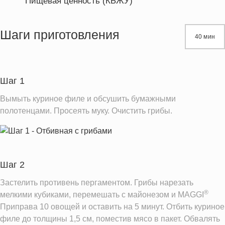
Пищевая ценность (КБЖУ)
Энергетическая ценность
379.8 кКал
Жиры
22.1 г
Шаги приготовления
40 мин
Белки
31.6 г
Углеводы
13.4 г
Шаг 1
Информация для одной порции
Вымыть куриное филе и обсушить бумажными
полотенцами. Просеять муку. Очистить грибы.
Шаг 2
Застелить противень пергаментом. Грибы нарезать
®
мелкими кубиками, перемешать с майонезом и MAGGI
Приправа 10 овощей и оставить на 5 минут. Отбить куриное
филе до толщины 1,5 см, поместив мясо в пакет. Обвалять