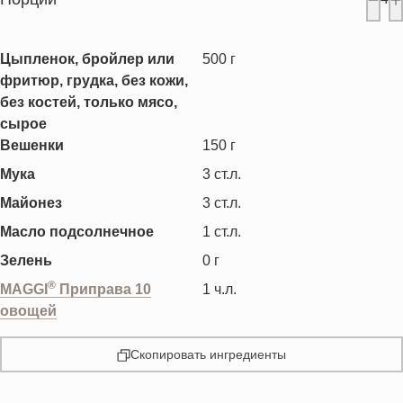
Цыпленок, бройлер или
500
г
фритюр, грудка, без кожи,
без костей, только мясо,
сырое
Вешенки
150
г
Мука
3
ст.л.
Майонез
3
ст.л.
Масло подсолнечное
1
ст.л.
Зелень
0
г
®
MAGGI
Приправа 10
1
ч.л.
овощей
Скопировать ингредиенты