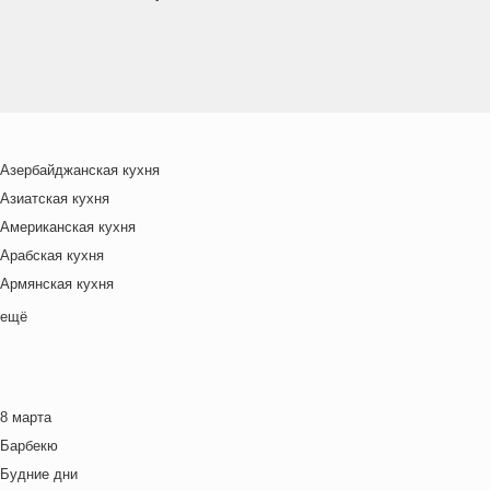
Азербайджанская кухня
Азиатская кухня
Американская кухня
Арабская кухня
Армянская кухня
Белорусская
ещё
Ближневосточная
Болгарская кухня
Британская кухня
8 марта
Венгерская кухня
Барбекю
Греческая кухня
Будние дни
Грузинская кухня