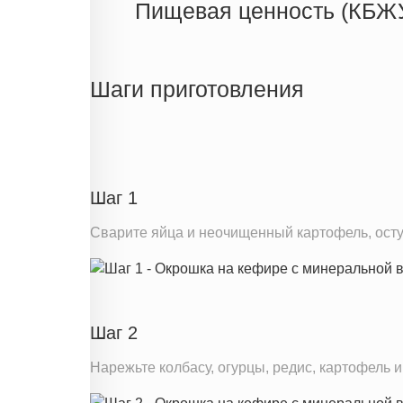
Пищевая ценность (КБЖ
Энергетическая ценность
Жиры
Шаги приготовления
Белки
Углеводы
Пищевые волокна
Холестерин
Шаг 1
Вода
Сварите яйца и неочищенный картофель, осту
Натрий
Магний
Кальций
Железо
Шаг 2
Калий
Нарежьте колбасу, огурцы, редис, картофель 
Фолиевая кислота