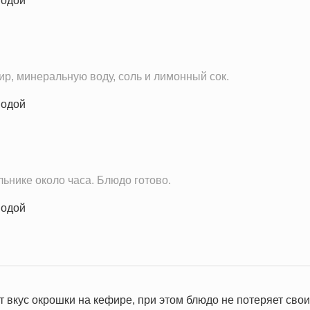
30.4 мг
242.5 IU
1.5 IU
0.8 мг
р, минеральную воду, соль и лимонный сок.
5.6 г
ьнике около часа. Блюдо готово.
 вкус окрошки на кефире, при этом блюдо не потеряет свои