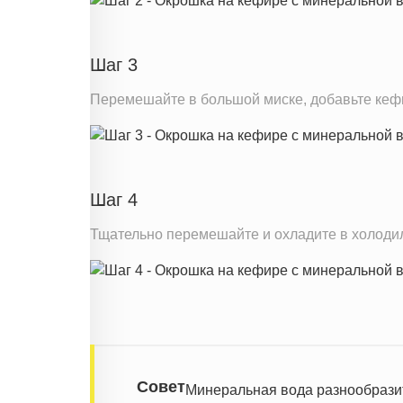
Витамин С
Витамин А
Шаг 3
Витамин Д
Витамин Е
Перемешайте в большой миске, добавьте кефи
Насыщенные жиры
Информация для одной порции
Шаг 4
Тщательно перемешайте и охладите в холодил
Совет
Минеральная вода разнообразит