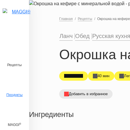
Перейти к основному содержанию
Главная
Рецепты
Окрошка на кефире
Ланч
Обед
Русская кухн
Окрошка н
Рецепты
40 мин
Лег
Добавить в избранное
Продукты
Ингредиенты
®
MAGGI