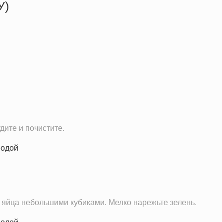
У)
246.3 кКал
15.2 г
12.9 г
15.3 г
2.6 г
108.6 мг
296.3 г
дите и почистите.
408.9 мг
52.2 мг
211.0 мг
3.8 мг
657.9 мг
и яйца небольшими кубиками. Мелко нарежьте зелень.
63.9 мкг