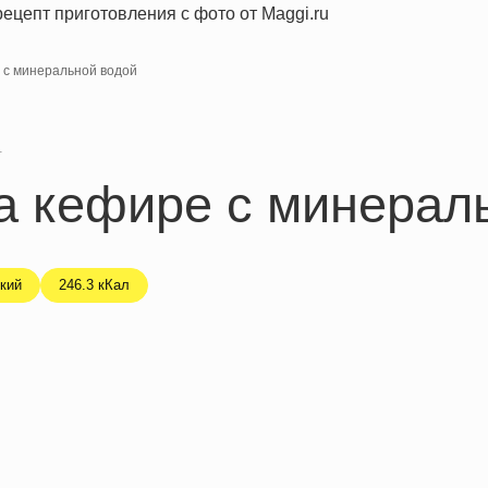
 с минеральной водой
я
а кефире с минерал
кий
246.3 кКал