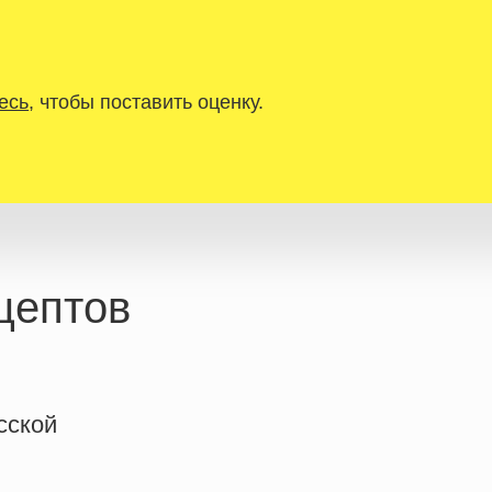
есь
, чтобы поставить оценку.
цептов
сской