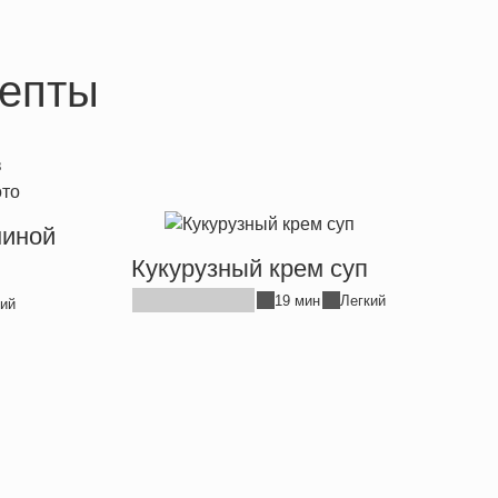
епты
ниной
Кукурузный крем суп
19 мин
Легкий
ий