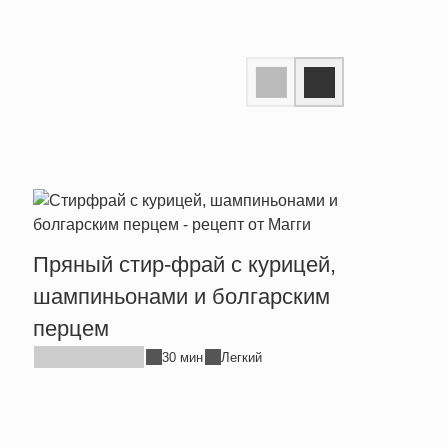
Пряный стир-фрай с курицей,
Тепл
шампиньонами и болгарским
брын
перцем
30 мин
Легкий