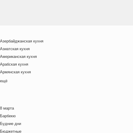
Азербайджанская кухня
Азиатская кухня
Американская кухня
Арабская кухня
Армянская кухня
Белорусская
ещё
Ближневосточная
Болгарская кухня
Британская кухня
8 марта
Венгерская кухня
Барбекю
Греческая кухня
Будние дни
Грузинская кухня
Бюджетные