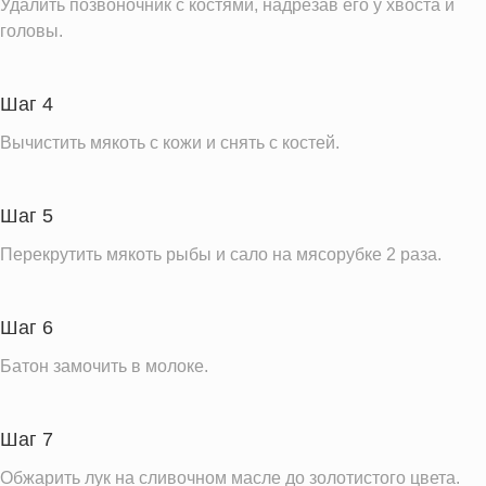
Удалить позвоночник с костями, надрезав его у хвоста и
Витамин С
22.1 мг
головы.
Витамин А
197.7 IU
Витамин Д
12.8 IU
Шаг 4
Витамин Е
1.4 мг
Вычистить мякоть с кожи и снять с костей.
Насыщенные жиры
12.2 г
Добавленный сахар
0.1 ч.л.
Шаг 5
Информация для одной порции
Перекрутить мякоть рыбы и сало на мясорубке 2 раза.
Шаг 6
Батон замочить в молоке.
Шаг 7
Обжарить лук на сливочном масле до золотистого цвета.