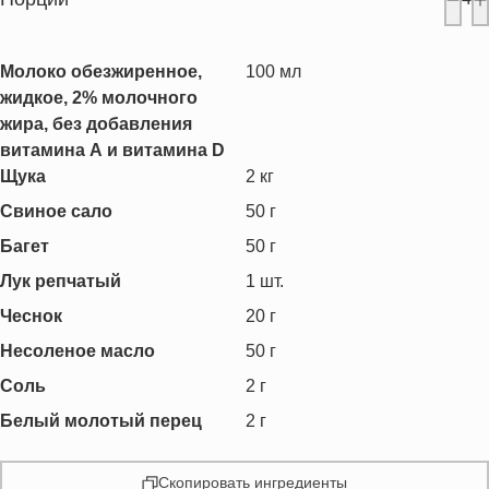
Молоко обезжиренное,
100
мл
жидкое, 2% молочного
жира, без добавления
витамина А и витамина D
Щука
2
кг
Свиное сало
50
г
Багет
50
г
Лук репчатый
1
шт.
Чеснок
20
г
Несоленое масло
50
г
Соль
2
г
Белый молотый перец
2
г
Скопировать ингредиенты