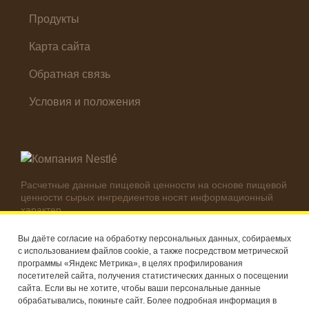
Продукты
Карта сайта
Обратная связь
Условия и положения
Расчетные данные пищевой ценности на основе пищевой
ценности сырых ингредиентов носят информационный
характер.
Реальные цифры могут отличаться в зависимости от
используемых ингредиентов.
Вы даёте согласие на обработку персональных данных, собираемых
с использованием файлов cookie, а также посредством метрической
© Компания Nestlé, 2026 г. Все права защищены
программы «Яндекс Метрика», в целях профилирования
посетителей сайта, получения статистических данных о посещении
®
Владелец товарных знаков: Société des Produits Nestlé S.A.
сайта. Если вы не хотите, чтобы ваши персональные данные
(Швейцария)
обрабатывались, покиньте сайт. Более подробная информация в