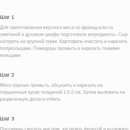
Углеводы
13.1 г
Пищевые волокна
2.5 г
Шаг 1
Холестерин
102.4 мг
Для приготовления вкусного мяса по французски со
Вода
195.0 г
сметаной в духовом шкафу подготовьте ингредиенты. Сыр
натереть на крупной терке. Картофель очистить и нарезать
Натрий
430.1 мг
полукольцами. Помидоры промыть и нарезать тонкими
Магний
47.1 мг
кольцами.
Кальций
265.5 мг
Железо
5.2 мг
Шаг 2
Калий
802.3 мг
Мясо хорошо промыть, обсушить и нарезать на
Фолиевая кислота
34.9 мкг
порционные куски толщиной 1,5-2 см. Затем выложить на
Витамин С
разделочную доску и отбить.
16.7 мг
Витамин А
135.8 IU
Витамин Д
0.3 IU
Шаг 3
Витамин Е
0.8 мг
Противень смазать маслом, застелить фольгой и выложить