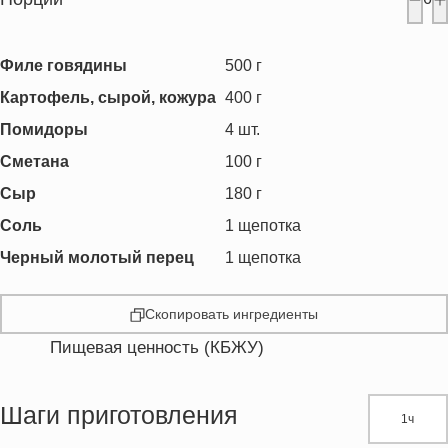
Филе говядины
500
г
Картофель, сырой, кожура
400
г
Помидоры
4
шт.
Сметана
100
г
Сыр
180
г
Соль
1
щепотка
Черный молотый перец
1
щепотка
Скопировать ингредиенты
Пищевая ценность (КБЖУ)
Энергетическая ценность
345.2 кКал
Жиры
18.2 г
Шаги приготовления
1ч
Белки
33.4 г