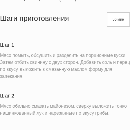
Энергетическая ценность
384.4 кКал
Жиры
14.0 г
Шаги приготовления
50 мин
Белки
57.6 г
Углеводы
4.6 г
Пищевые волокна
1.1 г
Шаг 1
Сахар
2.5 г
Мясо помыть, обсушить и разделить на порционные куски.
Холестерин
178.2 мг
Затем отбить свинину с двух сторон. Добавить соль и перец
по вкусу, выложить в смазанную маслом форму для
Вода
285.6 г
запекания.
Натрий
228.1 мг
Магний
81.1 мг
Шаг 2
Кальций
135.1 мг
Мясо обильно смазать майонезом, сверху выложить тонко
Железо
2.9 мг
нашинкованный лук и нарезанные по вкусу грибы.
Калий
1270.4 мг
Фолиевая кислота
19.7 мкг