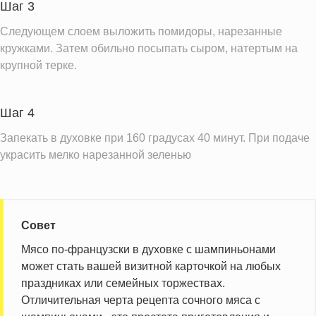
Шаг 3
Витамин С
6.5 мг
Следующем слоем выложить помидоры, нарезанные
Витамин А
62.4 IU
кружками. Затем обильно посыпать сыром, натертым на
Витамин Д
0.9 IU
крупной терке.
Витамин Е
0.8 мг
Насыщенные жиры
6.1 г
Шаг 4
Запекать в духовке при 160 градусах 40 минут. При подаче
Информация для одной порции
украсить мелко нарезанной зеленью
Совет
Мясо по-французски в духовке с шампиньонами
может стать вашей визитной карточкой на любых
праздниках или семейных торжествах.
Отличительная черта рецепта сочного мяса с