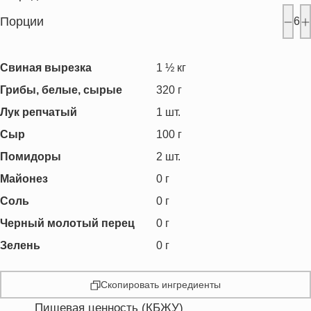
Порции
6
Свиная вырезка
1 ½
кг
Грибы, белые, сырые
320
г
Лук репчатый
1
шт.
Сыр
100
г
Помидоры
2
шт.
Майонез
0
г
Соль
0
г
Черный молотый перец
0
г
Зелень
0
г
Скопировать ингредиенты
Пищевая ценность (КБЖУ)