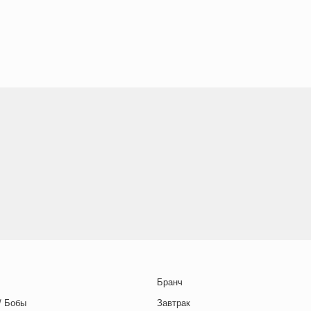
Бранч
/ Бобы
Завтрак