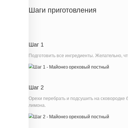
Жиры
Шаги приготовления
Белки
Углеводы
Пищевые волокна
Натрий
Шаг 1
Кальций
Подготовить все ингредиенты. Желательно, ч
Железо
Калий
Насыщенные жиры
Добавленный сахар
Шаг 2
Орехи перебрать и подсушить на сковородке б
Информация для одной порции
лимона.