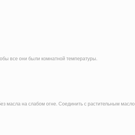
60.6 г
3.2 г
5.7 г
1.7 г
1454.3 мг
24.0 мг
тобы все они были комнатной температуры.
0.7 мг
108.5 мг
6.1 г
0.1 ч.л.
ез масла на слабом огне. Соединить с растительным масло