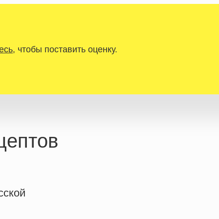
есь
, чтобы поставить оценку.
цептов
сской