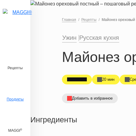
Перейти к основному содержанию
Главная
Рецепты
Майонез ореховый
Ужин
Русская кухня
Майонез о
Рецепты
20 мин
Ср
Добавить в избранное
Продукты
Ингредиенты
®
MAGGI