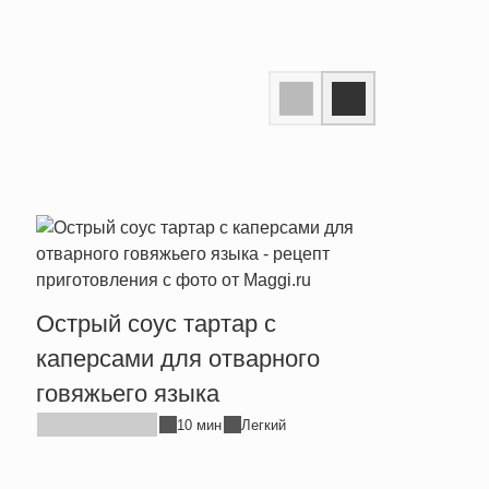
Острый соус тартар с
Сырн
каперсами для отварного
хрен
говяжьего языка
10 мин
Легкий