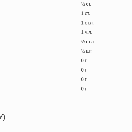
½
ст.
1
ст.
1
ст.л.
1
ч.л.
½
ст.л.
½
шт.
0
г
0
г
0
г
0
г
У)
561.9 кКал