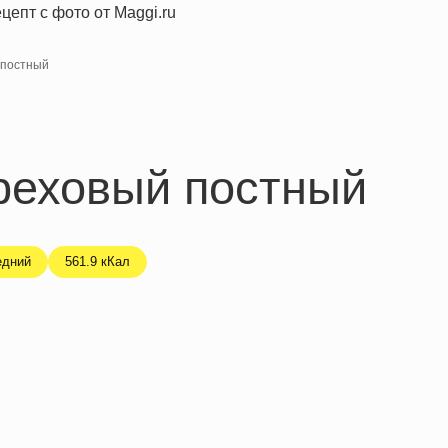
 постный
реховый постный
едний
561.9 кКал