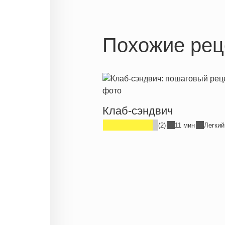
Похожие рец
Клаб-сэндвич
(2)
11 мин
Легкий